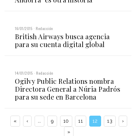
16/01/2015
Redacción
British Airways busca agencia
para su cuenta digital global
14/01/2015
Redacción
Ogilvy Public Relations nombra
Directora General a Núria Padrós
para su sede en Barcelona
«
‹
...
9
10
11
12
13
›
»