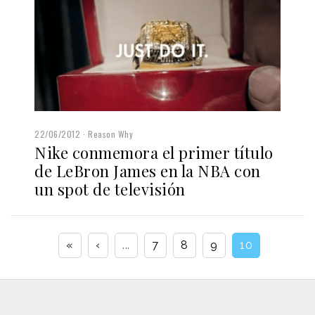
22/06/2012
Reason Why
Nike conmemora el primer título
de LeBron James en la NBA con
un spot de televisión
«
‹
...
7
8
9
10