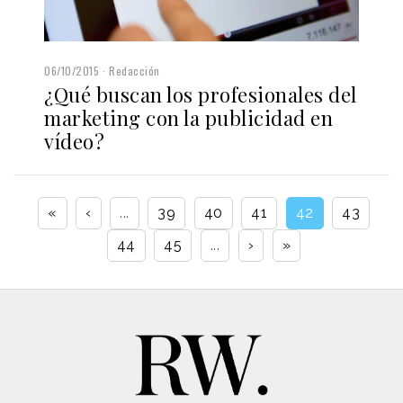
06/10/2015
Redacción
¿Qué buscan los profesionales del
marketing con la publicidad en
vídeo?
«
‹
...
39
40
41
42
43
44
45
...
›
»