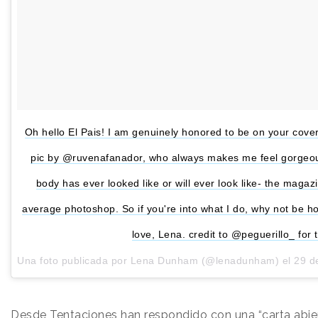
Oh hello El Pais! I am genuinely honored to be on your cove
pic by @ruvenafanador, who always makes me feel gorgeo
body has ever looked like or will ever look like- the maga
average photoshop. So if you're into what I do, why not be 
love, Lena. credit to @peguerillo_ for t
Una foto publicada por Lena Dunham (@lenadunham) el
29 d
Desde Tentaciones han respondido con una
“carta abie