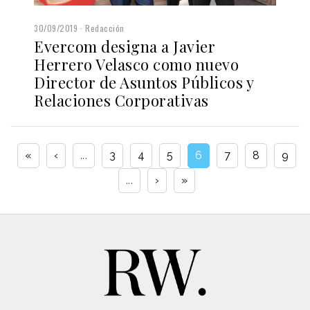
30/09/2019
Redacción
Evercom designa a Javier
Herrero Velasco como nuevo
Director de Asuntos Públicos y
Relaciones Corporativas
«
‹
...
3
4
5
6
7
8
9
...
›
»