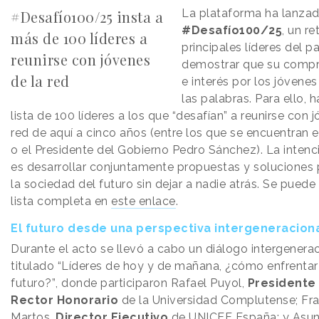
La plataforma ha lanzad
#Desafío100/25 insta a
#Desafío100/25
, un re
más de 100 líderes a
principales líderes del p
reunirse con jóvenes
demostrar que su comp
de la red
e interés por los jóvene
las palabras. Para ello, 
lista de 100 líderes a los que “desafían” a reunirse con 
red de aquí a cinco años (entre los que se encuentran e
o el Presidente del Gobierno Pedro Sánchez). La intenc
es desarrollar conjuntamente propuestas y soluciones 
la sociedad del futuro sin dejar a nadie atrás.
Se puede 
lista completa en
este enlace
.
El futuro desde una perspectiva intergeneracion
Durante el acto se llevó a cabo un diálogo intergenera
titulado “Líderes de hoy y de mañana, ¿cómo enfrentar 
futuro?”, donde participaron Rafael Puyol,
Presidente
Rector Honorario
de la Universidad Complutense; Fra
Martos,
Director Ejecutivo
de UNICEF España; y Asun