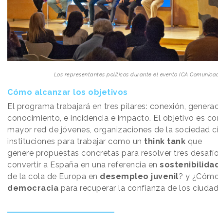
Los representantes políticos durante el evento (CA Comunicac
Cómo alcanzar los objetivos
El programa trabajará en tres pilares: conexión, genera
conocimiento, e incidencia e impacto. El objetivo es con
mayor red de jóvenes, organizaciones de la sociedad ci
instituciones para trabajar como un
think tank
que
genere propuestas concretas para resolver tres desaf
convertir a España en una referencia en
sostenibilida
de la cola de Europa en
desempleo juvenil
? y ¿Cómo
democracia
para recuperar la confianza de los ciuda