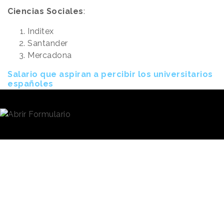
Ciencias Sociales
:
Inditex
Santander
Mercadona
Salario que aspiran a percibir los universitarios
españoles
En cuanto a la
retribución
, el salario que aspiran
percibir al incorporarse al mercado laboral los
jóvenes encuestados de media está en los 1.400
euros mensuales netos.
Los estudiantes han
aclarado que no les importa
Los jóvenes
que sea
fijo o variable
,
aspiran a un
siempre que les ofrezca
suficiente estabilidad y
salario de 1.400€
seguridad. Otra de las
netos/mes