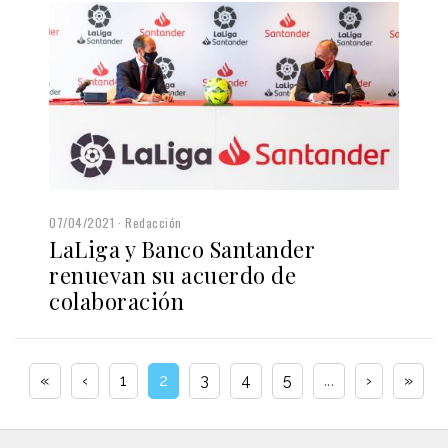
07/04/2021
Redacción
LaLiga y Banco Santander
renuevan su acuerdo de
colaboración
«
‹
1
2
3
4
5
...
›
»