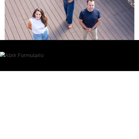
Redacción
14/09/2021 · 08:34
De izquierda a derecha, Isabel Tárdez, Cristina Barturen y Javier
Díaz.
Arnold Fullsix CX
es el nombre de la nueva agencia
de
Havas Group
en España y se presenta como
compañía especializada en
experiencia del
consumidor.
La nueva empresa esta integrada
en
Havas CX,
red internacional de agencias de
“customer experience” que el grupo puso en marcha
en noviembre del pasado año.