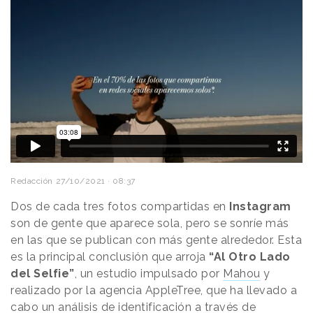
Redacción
27/10/2021 · 08:37
Dos de cada tres fotos compartidas en
Instagram
son de gente que aparece sola, pero se sonríe más
en las que se publican con más gente alrededor. Esta
es la principal conclusión que arroja
“Al Otro Lado
del Selfie”
, un estudio impulsado por
Mahou
y
realizado por la agencia AppleTree, que ha llevado a
cabo un análisis de identificación a través de