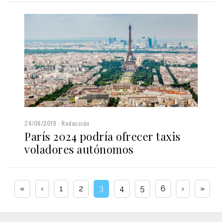
24/06/2019
Redacción
París 2024 podría ofrecer taxis
voladores autónomos
«
‹
1
2
3
4
5
6
›
»