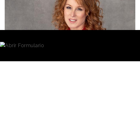
Redacción
27/06/2019 · 08:30
Periodista, escritora y Presidenta de la consultora
50&50 Gender Leadership, destinada a la orientación
e implementación de la
igualdad y políticas de
género
en empresas e instituciones. Además de
todo esto,
Gloria Lomana
fue Directora General de
los informativos de
Antena 3
durante 13 años (2003-
2016).
Es la
periodista
que más tiempo ha estado al frente