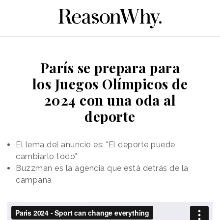
París se prepara para
los Juegos Olímpicos de
2024 con una oda al
deporte
El lema del anuncio es: "El deporte puede
cambiarlo todo"
Buzzman es la agencia que está detrás de la
campaña