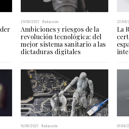
29/06/2021
Redacción
22/06/
nder
Ambiciones y riesgos de la
La 
revolución tecnológica: del
cert
mejor sistema sanitario a las
espa
dictaduras digitales
inte
15/06/2021
Redacción
01/06/