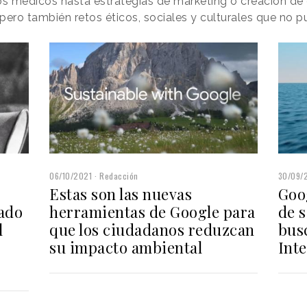
s médicos hasta estrategias de marketing o creación de
pero también retos éticos, sociales y culturales que no p
06/10/2021
Redacción
30/09/
Estas son las nuevas
Goo
zado
herramientas de Google para
de s
l
que los ciudadanos reduzcan
bus
su impacto ambiental
Inte