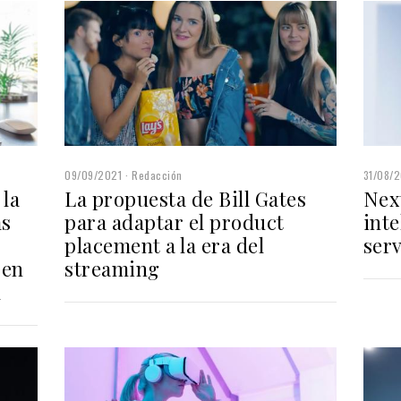
09/09/2021
Redacción
31/08/
 la
La propuesta de Bill Gates
Next
as
para adaptar el product
inte
placement a la era del
serv
 en
streaming
l