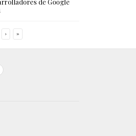
arrolladores de Google
1
›
»