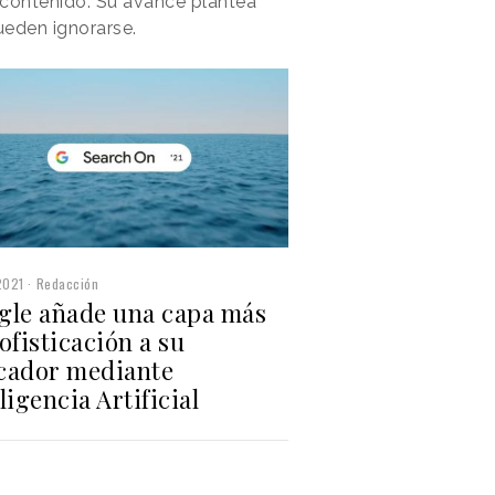
 contenido. Su avance plantea
ueden ignorarse.
2021
Redacción
gle añade una capa más
ofisticación a su
cador mediante
ligencia Artificial