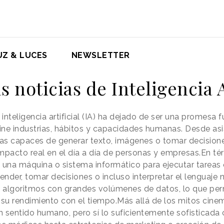
UZ & LUCES
NEWSLETTER
s noticias de Inteligencia A
 inteligencia artificial (IA) ha dejado de ser una promesa f
ine industrias, hábitos y capacidades humanas. Desde asi
s capaces de generar texto, imágenes o tomar decisione
mpacto real en el día a día de personas y empresas.En térm
 de una máquina o sistema informático para ejecutar tarea
ender, tomar decisiones o incluso interpretar el lenguaje 
 algoritmos con grandes volúmenes de datos, lo que permi
su rendimiento con el tiempo.Más allá de los mitos cinem
 sentido humano, pero sí lo suficientemente sofisticada 