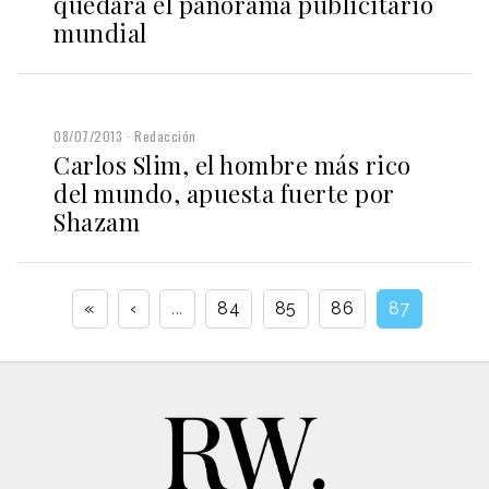
quedará el panorama publicitario
mundial
08/07/2013
Redacción
Carlos Slim, el hombre más rico
del mundo, apuesta fuerte por
Shazam
«
‹
...
84
85
86
87