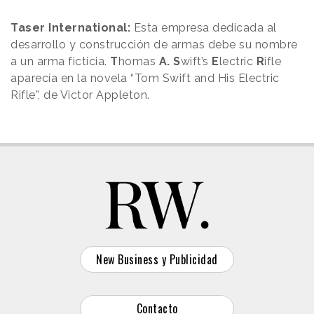
Taser International:
Esta empresa dedicada al
desarrollo y construcción de armas debe su nombre
a un arma ficticia.
T
homas
A.
S
wift’s
E
lectric
R
ifle
aparecía en la novela “Tom Swift and His Electric
Rifle”,
de
Victor Appleton.
New Business y Publicidad
Contacto