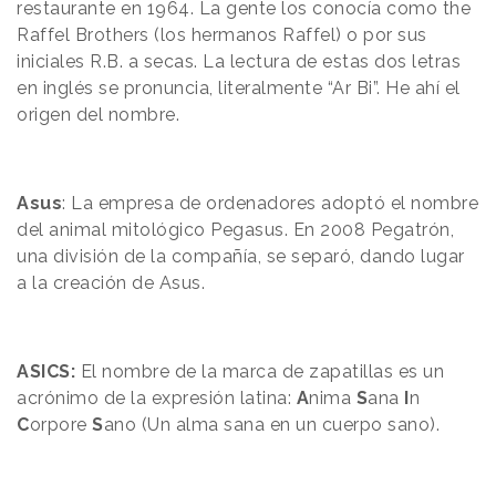
restaurante en 1964. La gente los conocía como the
Raffel Brothers (los hermanos Raffel) o por sus
iniciales R.B. a secas. La lectura de estas dos letras
en inglés se pronuncia, literalmente “Ar
Bi
”. He ahí el
origen del nombre.
Asus
: La empresa de ordenadores adoptó el nombre
del animal mitológico Pegasus. En 2008 Pegatrón,
una división de la compañía, se separó, dando lugar
a la creación de Asus.
ASICS:
El nombre de la marca de zapatillas es un
acrónimo de la expresión latina:
A
nima
S
ana
I
n
C
orpore
S
ano (Un alma sana en un cuerpo sano).