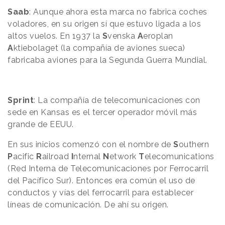
Saab
: Aunque ahora esta marca no fabrica coches
voladores, en su origen sí que estuvo ligada a los
altos vuelos. En 1937 la
S
venska
A
eroplan
A
ktiebolaget (la compañía de aviones sueca)
fabricaba aviones para la Segunda Guerra Mundial.
Sprint
: La compañía de telecomunicaciones con
sede en Kansas es el tercer operador móvil más
grande de EEUU.
En sus inicios comenzó con el nombre de
S
outhern
P
acific
R
ailroad
I
nternal
N
etwork
T
elecomunications
(
Red Interna de Telecomunicaciones por Ferrocarril
del Pacífico Sur
). Entonces era común el uso de
conductos y vías del ferrocarril para establecer
líneas de comunicación. De ahí su origen.