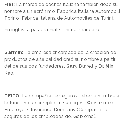
Fiat:
La marca de coches italiana también debe su
nombre a un acrónimo:
F
abbrica
I
taliana
A
utomobili
T
orino (Fábrica Italiana de
Automóviles
de Turín).
En inglés la palabra Fiat significa mandato.
Garmin:
La empresa encargada de la creación de
productos de alta calidad creó su nombre a partir
del de sus dos fundadores,
Gar
y Burrell y Dr.
Min
Kao.
GEICO:
La compañía de seguros debe su nombre a
la función que cumplía en su origen:
G
overnment
E
mployees
I
nsurance
C
ompany (Compañía de
seguros de los empleados del Gobierno).