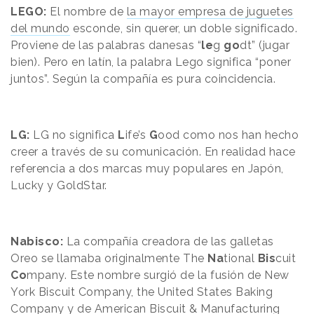
LEGO:
El nombre de
la mayor empresa de juguetes
del mundo
esconde, sin querer, un doble significado.
Proviene de las palabras danesas “
le
g
go
dt” (jugar
bien). Pero en latín, la palabra Lego significa “poner
juntos”. Según la compañía es pura coincidencia.
LG:
LG no significa
L
ife’s
G
ood como nos han hecho
creer
a través de su comunicación.
En realidad hace
referencia a dos marcas muy populares en Japón,
Lucky y GoldStar.
Nabisco:
La compañía creadora de las galletas
Oreo se llamaba originalmente The
Na
tional
Bis
cuit
Co
mpany. Este nombre surgió de la fusión de New
York Biscuit Company, the United States Baking
Company y de American Biscuit & Manufacturing