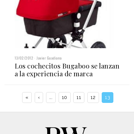
13/02/2012
Javier Guadiana
Los cochecitos Bugaboo se lanzan
a la experiencia de marca
«
‹
...
10
11
12
13