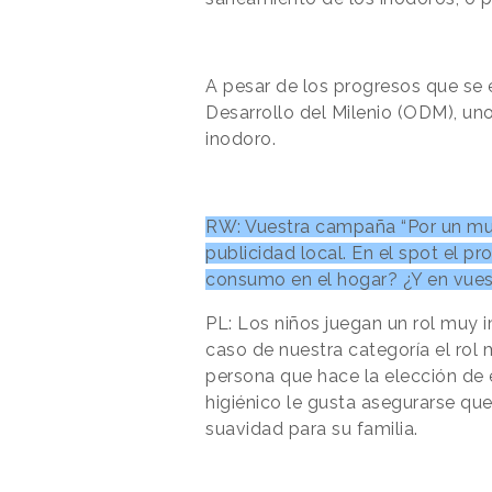
A pesar de los progresos que se 
Desarrollo del Milenio (ODM), un
inodoro.
RW: Vuestra campaña “Por un mun
publicidad local. En el spot el pr
consumo en el hogar? ¿Y en vues
PL: Los niños juegan un rol muy 
caso de nuestra categoría el rol 
persona que hace la elección de 
higiénico le gusta asegurarse qu
suavidad para su familia.