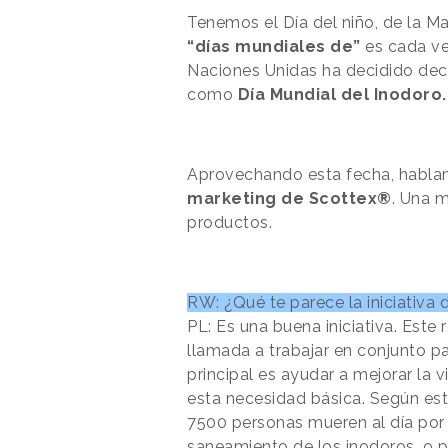
Tenemos el Día del niño, de la M
“días mundiales de”
es cada ve
Naciones Unidas ha decidido decl
como
Día Mundial del Inodoro.
Aprovechando esta fecha, hablam
marketing de Scottex®
. Una m
productos.
RW: ¿Qué te parece la iniciativa 
PL: Es una buena iniciativa. Est
llamada a trabajar en conjunto par
principal es ayudar a mejorar la 
esta necesidad básica. Según est
7500 personas mueren al día por
saneamiento de los inodoros, o p