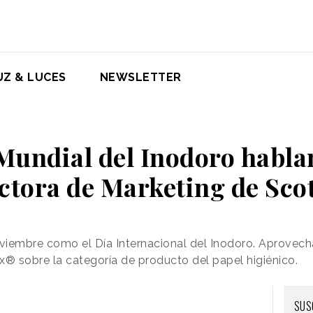
UZ & LUCES
NEWSLETTER
 Mundial del Inodoro habla
ctora de Marketing de Sco
viembre como el Día Internacional del Inodoro. Aprovec
x® sobre la categoría de producto del papel higiénico.
SUS