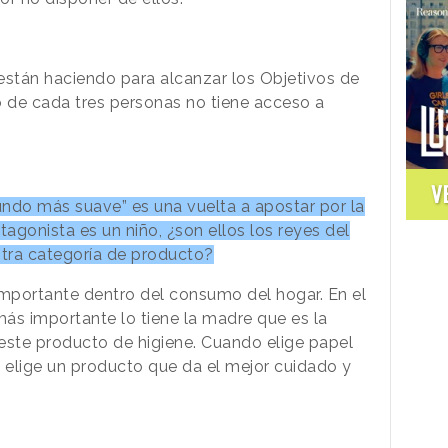
están haciendo para alcanzar los Objetivos de
o de cada tres personas no tiene acceso a
V
do más suave” es una vuelta a apostar por la
otagonista es un niño, ¿son ellos los reyes del
tra categoría de producto?
importante dentro del consumo del hogar. En el
más importante lo tiene la madre que es la
este producto de higiene. Cuando elige papel
e elige un producto que da el mejor cuidado y