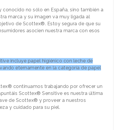
y conocido no sólo en España, sino también a
estra marca y su imagen va muy ligada al
objetivo de Scottex®. Estoy segura de que su
nsumidores asocien nuestra marca con esos
tive incluye papel higiénico con leche de
ovando eternamente en la categoría de papel
ttex® continuamos trabajando por ofrecer un
puntáis Scottex® Sensitive es nuestra última
uave de Scottex® y proveer a nuestros
za y cuidado para su piel.