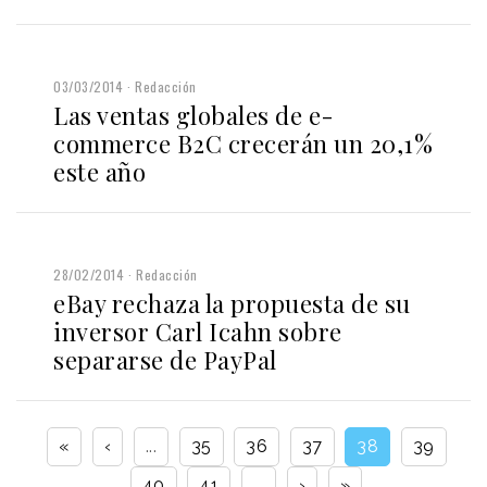
03/03/2014
Redacción
Las ventas globales de e-
commerce B2C crecerán un 20,1%
este año
28/02/2014
Redacción
eBay rechaza la propuesta de su
inversor Carl Icahn sobre
separarse de PayPal
«
‹
...
35
36
37
38
39
40
41
...
›
»