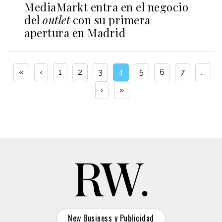
MediaMarkt entra en el negocio
del
outlet
con su primera
apertura en Madrid
«
‹
1
2
3
4
5
6
7
...
›
»
New Business y Publicidad