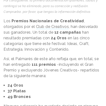
Por consiguiente, la primera documentación (palmarés, tablas y
rankings) se ha eliminado, para su corrección y redifusión.
Comprueba, por favor, que tengas la información definitiva.
Los
Premios Nacionales de Creatividad
,
otorgados por el
Club de Creativos
,
han desvelado
sus ganadores. Un total de
12 campañas
han
resultado premiadas con
24 Oros
en las cinco
categorías que tiene este festival: Ideas, Craft,
Estrategia, Innovación y Contenido.
Así, el Palmarés de este año refleja que, en total, se
han entregado
111 premios
-incluyendo el Gran
Premio y excluyendo Jóvenes Creativos- repartidos
de la siguiente manera:
24 Oros
37 Platas
49 Bronces