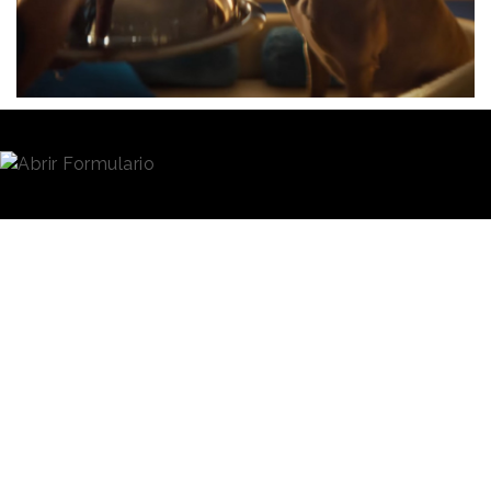
Redacción
12/04/2024 · 11:49
Las
mascotas
ocupan un papel cada vez más
importante en la vida de las personas y, conscientes
de ello, las marcas vinculadas a la categoría
apuestan por sofisticar sus productos y servicios
para conectar con los consumidores a través de sus
queridos animales. La experiencia de viajes en avión
impulsada por la firma
Bark
es un claro ejemplo de
ello.
Se ha asociado con la
empresa privada de alquiler
Los vuelos
de aviones
Talon Air
para
comenzarán a
poner en marcha BARK Air,