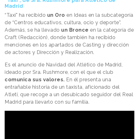
“Taxi”, de Sra. Rushmore para Atlético de
Madrid
“Taxi" ha recibido
un Oro
en Ideas en la subcategoría
de “Centros educativos, cultura, ocio y deporte”.
Además, se ha llevado
un Bronce
en la categoría de
Craft (Redacción), donde también ha recibido
menciones en los apartados de Casting y dirección
de actores y Dirección y Realización.
Es el anuncio de Navidad del Atlético de Madrid,
ideado por Sra. Rushmore, con el que el club
comunica sus valores.
En él presenta una
entrañable historia de un taxista, aficionado del
Atleti, que recoge a un desubicado seguidor del Real
Madrid para llevarlo con su familia.