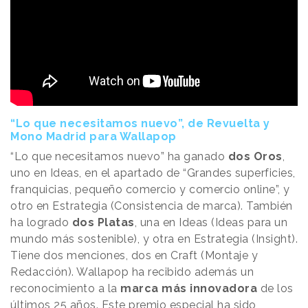
“Lo que necesitamos nuevo”, de Revuelta y
Mono Madrid para Wallapop
“Lo que necesitamos nuevo” ha ganado
dos Oros
,
uno en Ideas, en el apartado de “Grandes superficies,
franquicias, pequeño comercio y comercio online”, y
otro en Estrategia (Consistencia de marca). También
ha logrado
dos Platas
, una en Ideas (Ideas para un
mundo más sostenible), y otra en Estrategia (Insight).
Tiene dos menciones, dos en Craft (Montaje y
Redacción). Wallapop ha recibido además un
reconocimiento a la
marca más innovadora
de los
últimos 25 años. Este premio especial ha sido