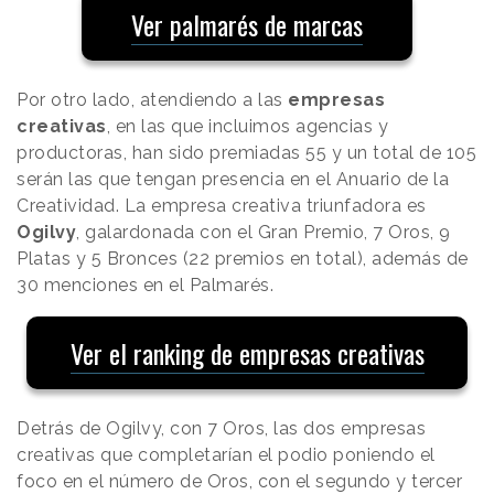
Ver palmarés de marcas
Por otro lado, atendiendo a las
empresas
creativas
, en las que incluimos agencias y
productoras, han sido premiadas 55 y un total de 105
serán las que tengan presencia en el Anuario de la
Creatividad. La empresa creativa triunfadora es
Ogilvy
, galardonada con el Gran Premio, 7 Oros, 9
Platas y 5 Bronces (22 premios en total), además de
30 menciones en el Palmarés.
Ver el ranking de empresas creativas
Detrás de Ogilvy, con 7 Oros, las dos empresas
creativas que completarían el podio poniendo el
foco en el número de Oros, con el segundo y tercer