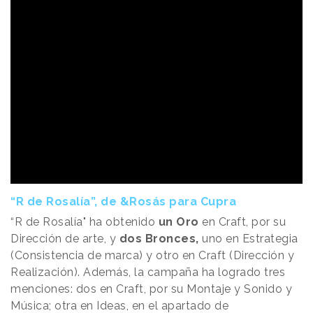
“R de Rosalía”, de &Rosás para Cupra
“R de Rosalía" ha obtenido
un Oro
en Craft, por su
Dirección de arte, y
dos Bronces,
uno en Estrategia
(Consistencia de marca) y otro en Craft (Dirección y
Realización). Además, la campaña ha logrado tres
menciones: dos en Craft, por su Montaje y Sonido y
Música; otra en Ideas, en el apartado de