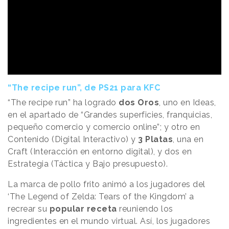
“The recipe run”, de PS21 para KFC
“The recipe run” ha logrado
dos Oros
, uno en Ideas,
en el apartado de “Grandes superficies, franquicias,
pequeño comercio y comercio online”; y otro en
Contenido (Digital Interactivo) y
3 Platas
, una en
Craft (Interacción en entorno digital), y dos en
Estrategia (Táctica y Bajo presupuesto).
La marca de pollo frito animó a los jugadores del
‘The Legend of Zelda: Tears of the Kingdom’ a
recrear su
popular receta
reuniendo los
ingredientes en el mundo virtual. Así, los jugadores