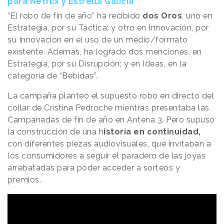
para Netflix y Estrella Galicia
“El robo de fin de año” ha recibido
dos Oros
, uno en
Estrategia, por su Táctica; y otro en Innovación, por
su Innovación en el uso de un medio/formato
existente. Además, ha logrado dos menciones, en
Estrategia, por su Disrupción; y en Ideas, en la
categoría de “Bebidas”.
La campaña planteó el supuesto robo en directo del
collar de Cristina Pedroche mientras presentaba las
Campanadas de fin de año en Antena 3. Pero supuso
la construcción de una h
istoria en continuidad,
con diferentes piezas audiovisuales, que invitaban a
los consumidores a seguir el paradero de las joyas
arrebatadas para poder acceder a sorteos y
premios.