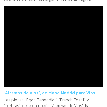
“Alarmas de Vips”, de Mono Madrid para Vips
Las piezas “Eggs Beneddict”, “French Toast” y
“Tortitas”, de la campaña “Alarmas de Vips”, han