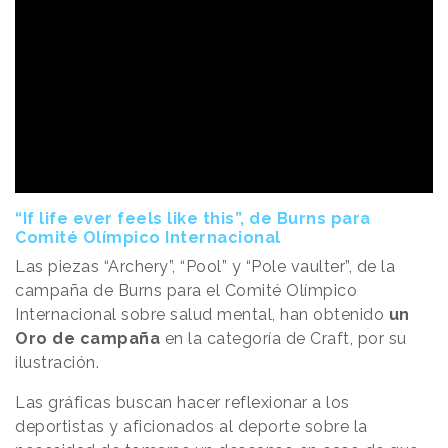
“If life ever feels like this”, de Burns para
Comité Olímpico Internacional
Las piezas “Archery”, “Pool” y “Pole vaulter”, de la
campaña de Burns para el Comité Olímpico
Internacional sobre salud mental, han obtenido
un
Oro de campaña
en la categoría de Craft, por su
ilustración.
Las gráficas buscan hacer reflexionar a los
deportistas y aficionados al deporte sobre la