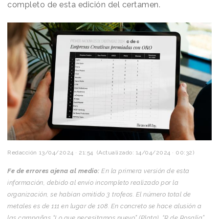
completo de esta edición del certamen.
Redacción
13/04/2024 · 21:54
(Actualizado: 14/04/2024 · 00:32)
Fe de errores ajena al medio:
En la primera versión de esta
información, debido al envío incompleto realizado por la
organización, se habían omitido 3 trofeos. El número total de
metales es de 111 en lugar de 108. En concreto se hace alusión a
las campañas “Lo que necesitamos nuevo” (Plata), “R de Rosalía”