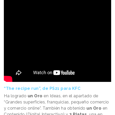
“The recipe run”, de PS21 para KFC
Ha logrado
un Oro
en Ideas, en el apartado de
“Grandes superficies, franquicias, pequeño comercio
y comercio online”. También ha obtenido
un Oro
en
Contenido (Digital Interactivo) y
3 Platas,
una en