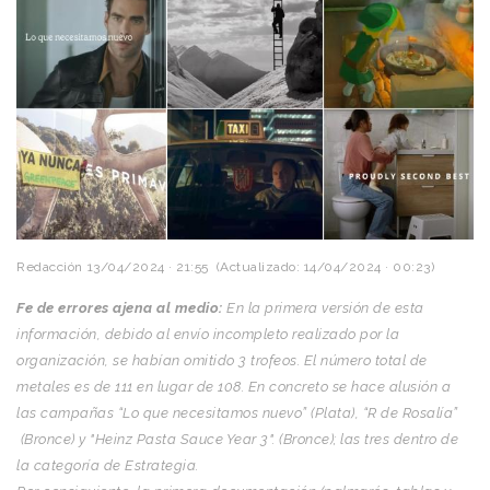
Redacción
13/04/2024 · 21:55
(Actualizado: 14/04/2024 · 00:23)
Fe de errores ajena al medio:
En la primera versión de esta
información, debido al envío incompleto realizado por la
organización, se habían omitido 3 trofeos. El número total de
metales es de 111 en lugar de 108. En concreto se hace alusión a
las campañas “Lo que necesitamos nuevo” (Plata), “R de Rosalía”
(Bronce) y "Heinz Pasta Sauce Year 3". (Bronce); las tres dentro de
la categoría de Estrategia.