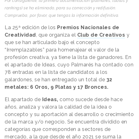
Por consiguiente, la primera documentación (palmarés, tablas y
rankings) se ha eliminado, para su corrección y redifusión.
Comprueba, por favor, que tengas la información definitiva.
La 25ª edición de los
Premios Nacionales de
Creatividad
, que organiza el
Club de Creativos
y
que se han articulado bajo el concepto
“Irremplazables” para homenajear el valor de la
profesión creativa, ya tiene la lista de ganadores. En
el apartado de Ideas, cuyo Palmarés ha contado con
78 entradas en la lista de candidatos a los
galardones, se han entregado un total de
32
metales: 6 Oros, 9 Platas y 17 Bronces.
El apartado de
Ideas,
como sucede desde hace
años, analiza y valora la calidad de la idea o
concepto y su aportación al desarrollo o crecimiento
de la marca y/o negocio. Se encuentra dividido en
categorías que corresponden a sectores de
mercado, a la que desde el año 2021 se suma la