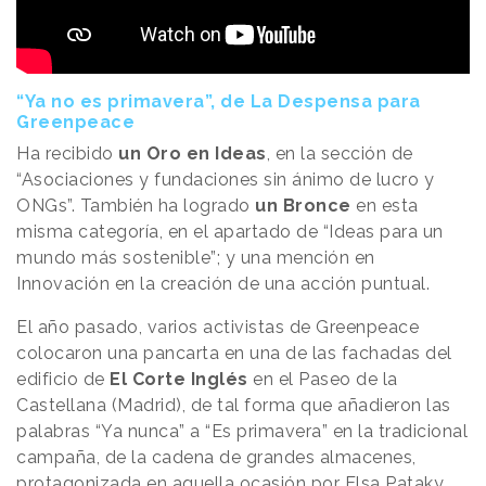
“Ya no es primavera”, de La Despensa para
Greenpeace
Ha recibido
un Oro en Ideas
, en la sección de
“Asociaciones y fundaciones sin ánimo de lucro y
ONGs”. También ha logrado
un Bronce
en esta
misma categoría, en el apartado de “Ideas para un
mundo más sostenible”; y una mención en
Innovación en la creación de una acción puntual.
El año pasado, varios activistas de Greenpeace
colocaron una pancarta en una de las fachadas del
edificio de
El Corte Inglés
en el Paseo de la
Castellana (Madrid), de tal forma que añadieron las
palabras “Ya nunca” a “Es primavera” en la tradicional
campaña, de la cadena de grandes almacenes,
protagonizada en aquella ocasión por Elsa Pataky.