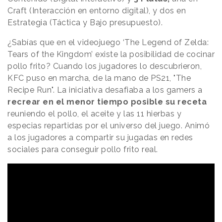
Craft (Interacción en entorno digital), y dos en
Estrategia (Táctica y Bajo presupuesto).
¿Sabías que en el videojuego ‘The Legend of Zelda:
Tears of the Kingdom’ existe la posibilidad de cocinar
pollo frito? Cuando los jugadores lo descubrieron,
KFC puso en marcha, de la mano de PS21, "The
Recipe Run". La iniciativa desafiaba a los gamers a
recrear en el menor tiempo posible su receta
reuniendo el pollo, el aceite y las 11 hierbas y
especias repartidas por el universo del juego. Animó
a los jugadores a compartir su jugadas en redes
sociales para conseguir pollo frito real.