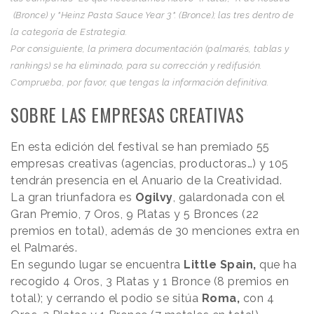
(Bronce) y "Heinz Pasta Sauce Year 3". (Bronce); las tres dentro de
la categoría de Estrategia.
Por consiguiente, la primera documentación (palmarés, tablas y
rankings) se ha eliminado, para su corrección y redifusión.
Comprueba, por favor, que tengas la información definitiva.
SOBRE LAS EMPRESAS CREATIVAS
En esta edición del festival se han premiado 55
empresas creativas (agencias, productoras…) y 105
tendrán presencia en el Anuario de la Creatividad.
La gran triunfadora es
Ogilvy
, galardonada con el
Gran Premio, 7 Oros, 9 Platas y 5 Bronces (22
premios en total), además de 30 menciones extra en
el Palmarés.
En segundo lugar se encuentra
Little Spain,
que ha
recogido 4 Oros, 3 Platas y 1 Bronce (8 premios en
total); y cerrando el podio se sitúa
Roma,
con 4