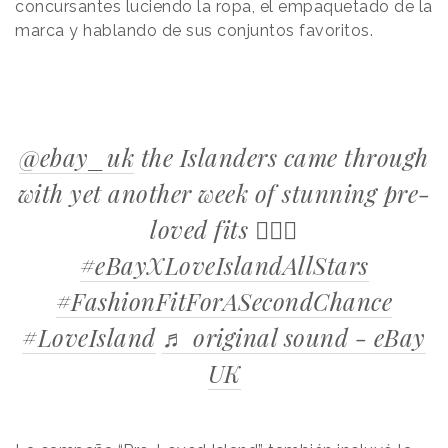
concursantes luciendo la ropa, el empaquetado de la
marca y hablando de sus conjuntos favoritos.
@ebay_uk
the Islanders came through
with yet another week of stunning pre-
loved fits ❤️‍🔥✨
#eBayXLoveIslandAllStars
#FashionFitForASecondChance
#LoveIsland
♬ original sound - eBay
UK