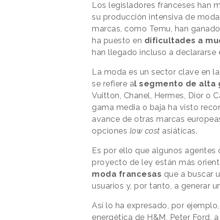
Los legisladores franceses han m
su producción intensiva de moda. 
marcas, como Temu, han ganado t
ha puesto en
dificultades a m
han llegado incluso a declararse 
La moda es un sector clave en l
se refiere a
l segmento de alta
Vuitton, Chanel, Hermes, Dior o C
gama media o baja ha visto recor
avance de otras marcas europeas
opciones
low cost
asiáticas.
Es por ello que algunos agentes 
proyecto de ley están más orien
moda francesas
que a buscar u
usuarios y, por tanto, a generar 
Así lo ha expresado, por ejemplo,
energética de H&M, Peter Ford, a 