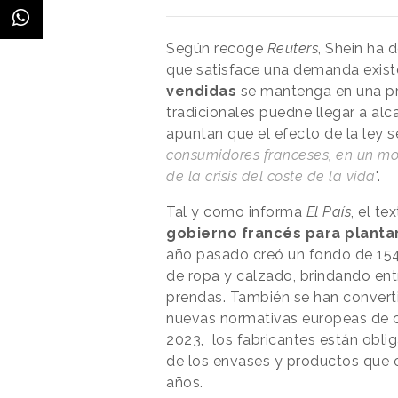
Según recoge
Reuters
, Shein ha
que satisface una demanda existe
vendidas
se mantenga en una pr
tradicionales puedne llegar a al
apuntan que el efecto de la ley se
consumidores franceses, en un mo
de la crisis del coste de la vida
".
Tal y como informa
El País
, el t
gobierno francés para planta
año pasado creó un fondo de 154 
de ropa y calzado, brindando entr
prendas. También se han converti
nuevas normativas europeas de ci
2023, los fabricantes están oblig
de los envases y productos que o
años.