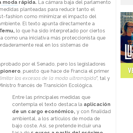
a
moda
rápida.
La cámara baja del parlamento
 medidas planteadas para reducir tanto el
t-fashion como minimizar el impacto del
mbiente. El texto apunta directamente a
 Temu,
lo que ha sido interpretado por ciertos
da como una iniciativa más proteccionista que
erdaderamente real en los sistemas de
aprobado por el Senado, pero los legisladores
V
 pionero
, puesto que hace de Francia el primer
 limitar los excesos de la moda ultrarrápida
", tal y
nistro francés de Transición Ecológica.
Entre las principales medidas que
contempla el texto destaca la
aplicación
de un cargo económico,
y con finalidad
ambiental, a los artículos de moda de
bajo coste. Así, se pretende incluir una
tasa de
5 euros a partir del próximo