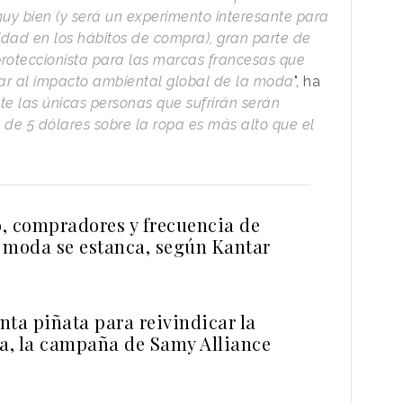
muy bien (y será un experimento interesante para
cidad en los hábitos de compra), gran parte de
roteccionista para las marcas francesas que
tar al impacto ambiental global de la moda
", ha
 las únicas personas que sufrirán serán
 de 5 dólares sobre la ropa es más alto que el
, compradores y frecuencia de
 moda se estanca, según Kantar
nta piñata para reivindicar la
, la campaña de Samy Alliance