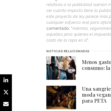
relativas a la publicidad suenan 
ver cuánto impacto tiene la publi
este proyecto de ley parece más p
cualquier esfuerzo real para afec
comentado. “
Además, seguramente
aquellas para quienes el impuesto
costo de la ropa en sí
”.
NOTICIAS RELACIONADAS
Menos gasto
consumo: la
Una sangrie
moda vegana
para PETA