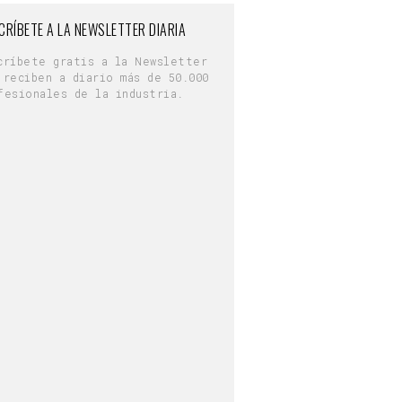
CRÍBETE A LA NEWSLETTER DIARIA
críbete gratis a la Newsletter
 reciben a diario más de 50.000
fesionales de la industria.