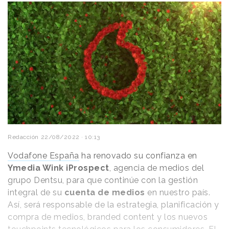
Redacción
22/08/2022 · 10:13
Vodafone España
ha renovado su confianza en
Ymedia Wink iProspect
, agencia de medios del
grupo Dentsu, para que continúe con la gestión
integral de su
cuenta de medios
en nuestro país.
Así, será responsable de la estrategia, planificación y
compra de medios, branded content y los nuevos