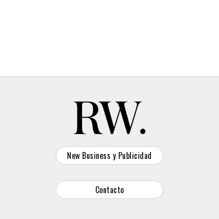
propio con un posicionamiento de agencia creativa
independiente en la que
“las ideas valientes y el craft”
fueran valores fundamentales.
En este año desde su lanzamiento, la agencia ha
impulsado proyectos como la acción de Johnnie
Walker y la Casa de Papel,
“The Hidden Message”
,
o el desarrollo del Inspirational21, punto de
encuentro de la industria digital española organizado
por IAB.
New Business y Publicidad
Somos buenos en el desarrollo de
ideas desde la estrategia y
Contacto
apostamos fuertemente por ellas.