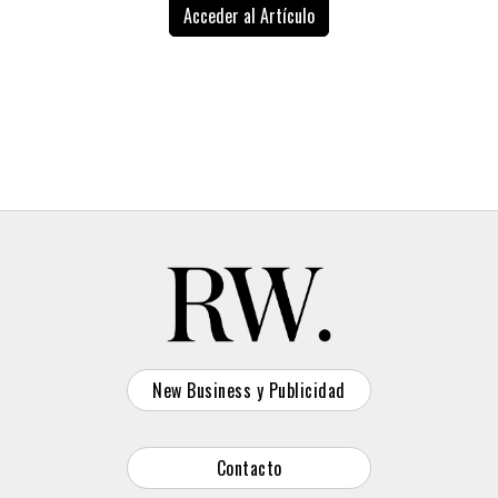
producción creativa
sigue siendo manual. El
Acceder al Artículo
trabajado junto a la agencia
Saatchi & Saatchi
resultado es una brecha creciente entre la capacidad
Italia,
producido por BRW, con dirección y
de activar campañas y la disponibilidad real de
producción de IA de Dogma, Tanto la canción como
activos creativos suficientes para llenar todos los
el video están disponibles en plataformas digitales y
puntos de contacto donde están los consumidores.
de audio desde el pasado 6 de febrero.
Tal y como explican desde la
compañía, la herramienta
La herramienta
funciona como un partner
funciona como
creativo integral, guiando al
anunciante a lo largo de
un partner
todo el proceso mediante
creativo,
una
interfaz
guiando durante
conversacional
. Así, a
todo el proceso
través de un chat, la
New Business y Publicidad
herramienta acompaña al
en una
usuario desde la definición
conversación
estratégica inicial hasta la
Contacto
entrega final de anuncios