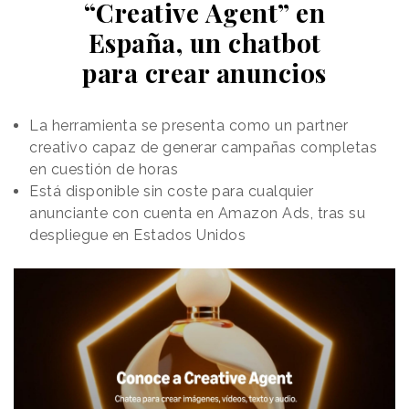
“Creative Agent” en
las personas a alcanzar sus sueños.
Cabe recordar que Visa es
marca patrocinadora
España, un chatbot
de los Juegos Olímpicos y Paralímpicos desde 1986.
para crear anuncios
El lanzamiento de V está ligado al
deporte,
pero
también a la
música
, dos lenguajes que Visa
La herramienta se presenta como un partner
considera universales y con capacidad de unir a las
creativo capaz de generar campañas completas
personas. Es por ello que la compañía ha convertido
en cuestión de horas
a V en cantante y acompaña su presentación con
Está disponible sin coste para cualquier
una
canción original, titulada "Anywhere",
que ha
anunciante con cuenta en Amazon Ads, tras su
sido producida por los DJs Merk & Kremont,
despliegue en Estados Unidos
coescrita con Josh Cumbee e interpretada por la
cantautora italiana Shorelle.