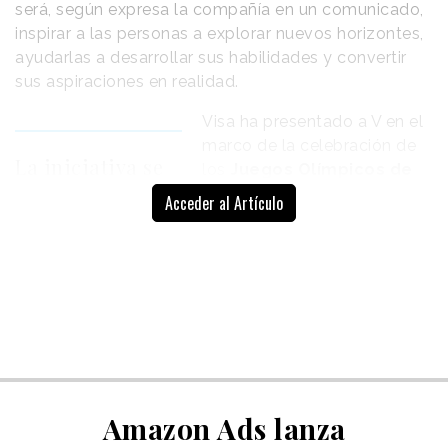
será, según expresa la compañía en un comunicado,
inspirar a las personas a explorar nuevos horizontes,
ayudarlas a desarrollar sus habilidades y convertir
sus aspiraciones en realidad.
Visa ha presentado a V en el
marco de la celebración de
La iniciativa se
los
Juegos Olímpicos de
alinea con la
Milán Cortina 2026
,
Acceder al Artículo
capitalizando un contexto de
misión de Visa
visibilidad, notoriedad y
de enriquecer la
relevancia cultural, y
experiencia de
también, tal y como explica,
los fans del
en “
un momento en el que
Italia y el mundo se centran
deporte
en el potencial humano
”. La
compañía señala que el
movimiento encaja con su misión de enriquecer la
Amazon Ads lanza
experiencia de los aficionados al deporte y ayudar a