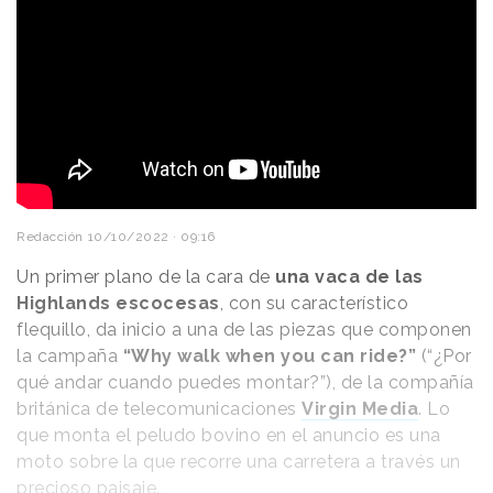
Redacción
10/10/2022 · 09:16
Un primer plano de la cara de
una vaca de las
Highlands escocesas
, con su característico
flequillo, da inicio a una de las piezas que componen
la campaña
“Why walk when you can ride?”
(“¿Por
qué andar cuando puedes montar?”), de la compañía
británica de telecomunicaciones
Virgin Media
. Lo
que monta el peludo bovino en el anuncio es una
moto sobre la que recorre una carretera a través un
precioso paisaje.