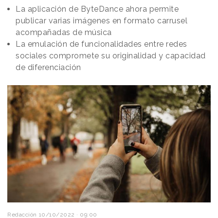
historia:
la vaca curiosea por la ventana de la
La aplicación de ByteDance ahora permite
casa de sus dueños
mientras uno de ellos sigue en
publicar varias imágenes en formato carrusel
una tablet la retransmisión de una prueba de
acompañadas de música
motociclismo (gracias a la conexión de Virgin Media)
La emulación de funcionalidades entre redes
y al ver la moto aparcada a su lado,
el animal no se
sociales compromete su originalidad y capacidad
resiste a emular a los pilotos
.
de diferenciación
Redacción
10/10/2022 · 09:00