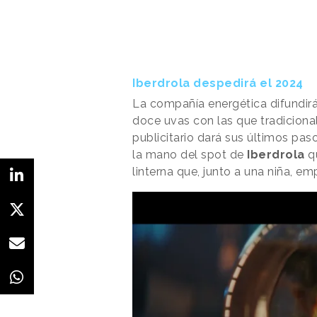
Iberdrola despedirá el 2024
La compañía energética difundir
doce uvas con las que tradicional
publicitario dará sus últimos pa
la mano del spot de
Iberdrola
qu
linterna que, junto a una niña, e