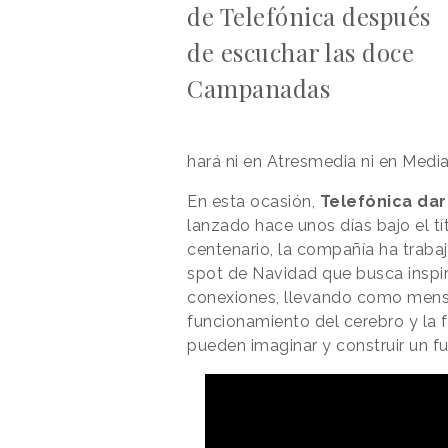
de Telefónica después
de escuchar las doce
Campanadas
hará ni en Atresmedia ni en Medi
En esta ocasión,
Telefónica dar
lanzado hace unos días bajo el t
centenario, la compañía ha trab
spot de Navidad que busca inspira
conexiones, llevando como mensa
funcionamiento del cerebro y la 
pueden imaginar y construir un f