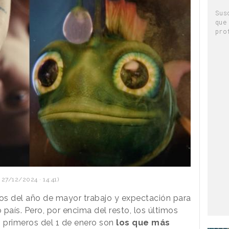
Sus
que
pro
 27/12/2024 · 14:41)
os del año de mayor trabajo y expectación para
o país. Pero, por encima del resto, los últimos
s primeros del 1 de enero son
los que más