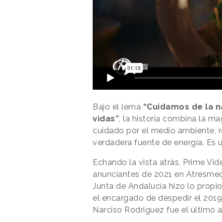
Bajo el lema
“Cuidamos de la na
vidas”
, la historia combina la m
cuidado por el medio ambiente, r
verdadera fuente de energía. Es 
Echando la vista atrás, Prime Vid
anunciantes de 2021 en Atresmedi
Junta de Andalucía hizo lo propi
el encargado de despedir el 2019
Narciso Rodriguez fue el último 