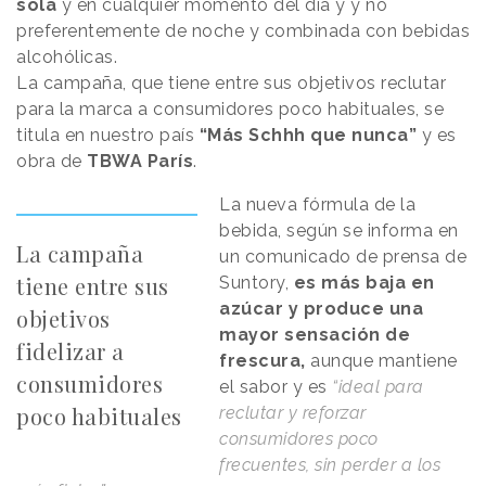
sola
y en cualquier momento del día y y no
preferentemente de noche y combinada con bebidas
alcohólicas.
La campaña, que tiene entre sus objetivos reclutar
para la marca a consumidores poco habituales, se
titula en nuestro país
“Más Schhh que nunca”
y es
obra de
TBWA París
.
La nueva fórmula de la
bebida, según se informa en
La campaña
un comunicado de prensa de
tiene entre sus
Suntory,
es más baja en
azúcar y produce una
objetivos
mayor sensación de
fidelizar a
frescura,
aunque mantiene
consumidores
el sabor y es
“ideal para
poco habituales
reclutar y reforzar
consumidores poco
frecuentes, sin perder a los