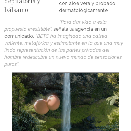
depilatoria y
con aloe vera y probado
bálsamo
dermatológicamente
“Para dar vida a esta
propuesta irresistible”,
señala la agencia en un
comunicado,
“BETC ha imaginado una odisea
valiente, metafórica y estimulante en la que una muy
linda representación de las partes privadas del
hombre redescubre un nuevo mundo de sensaciones
puras”.