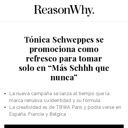
Tónica Schweppes se
promociona como
refresco para tomar
solo en “Más Schhh que
nunca”
La nueva campaña se lanza al tiempo que la
marca renueva su identidad y su fórmula
La creatividad es de TBWA París y podrá verse en
España, Francia y Bélgica