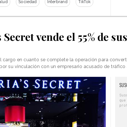
alud
Sociedad
Interbrand
TikTok
s Secret vende el 55% de su
el cargo en cuanto se complete la operación para convert
por su vinculación con un empresario acusado de tráfico
SUS
Sus
que
pro