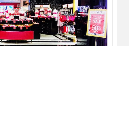
ecret
, ha vendido más de la mitad de la marca a
Sycamore Brands. La operación, que se hará
 que su CEO,
Leslie Wexner
, cederá el cargo
nte emérito. La venta se ha cerrado por tan
 una cifra que simboliza el declive de la marca.
sa del mundo no pasa por su mejor momento.
l 10% en la última temporada), debido al