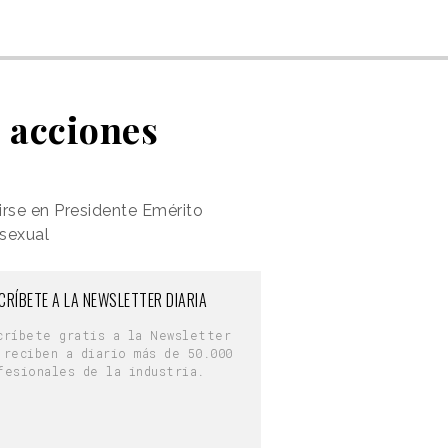
s acciones
irse en Presidente Emérito
 sexual
CRÍBETE A LA NEWSLETTER DIARIA
críbete gratis a la Newsletter
 reciben a diario más de 50.000
fesionales de la industria.