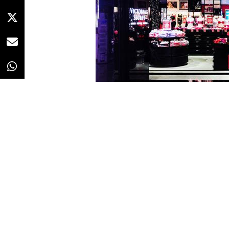
Redacción
21/02/2020 · 09:00
L Brands
, dueño de
Victorias’s S
la firma privada de inversiones 
efectiva en primavera, implicará
para ocupar el puesto de preside
solo
525 millones de dólares
,
El declive de Victoria’s Secret
La
marca de lencería
más famo
A la
caída en ventas
(de hasta e