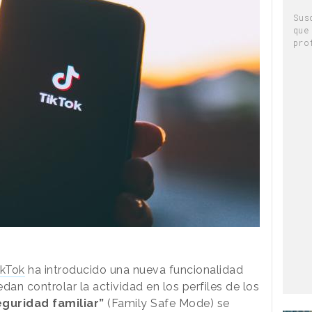
Sus
que
pro
ikTok
ha introducido una nueva funcionalidad
dan controlar la actividad en los perfiles de los
guridad familiar”
(Family Safe Mode) se