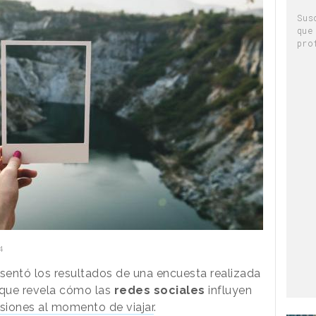
Sus
que
pro
4
sentó los resultados de una encuesta realizada
a que revela cómo las
redes
sociales
influyen
siones al momento de viajar
.