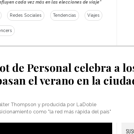
nfluyen cada vez más en las elecciones de viaje"
Redes Sociales
Tendencias
Viajes
encers
ot de Personal celebra a lo
pasan el verano en la ciuda
 Walter Thompson y producida por LaDoble
icionamiento como "la red más rápida del país"
SUS