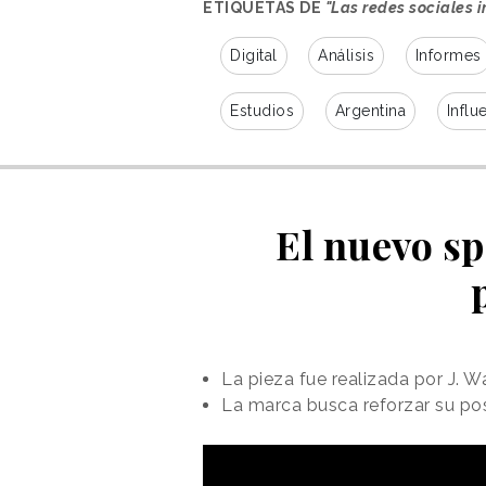
ETIQUETAS DE
"Las redes sociales i
Digital
Análisis
Informes
Estudios
Argentina
Influ
El nuevo sp
La pieza fue realizada por J.
La marca busca reforzar su pos