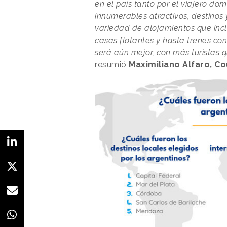
en el país tanto por el viajero do
innumerables atractivos, destino
variedad de alojamientos que incl
casas flotantes y hasta trenes c
será aún mejor, con más turistas
resumió
Maximiliano Alfaro, C