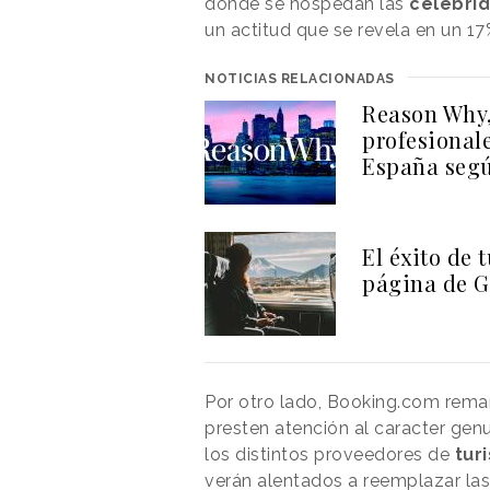
dónde se hospedan las
celebri
un actitud que se revela en un 17
NOTICIAS RELACIONADAS
Reason Why,
profesionale
España seg
El éxito de 
página de G
Por otro lado, Booking.com remar
presten atención al caracter gen
los distintos proveedores de
tur
verán alentados a reemplazar la