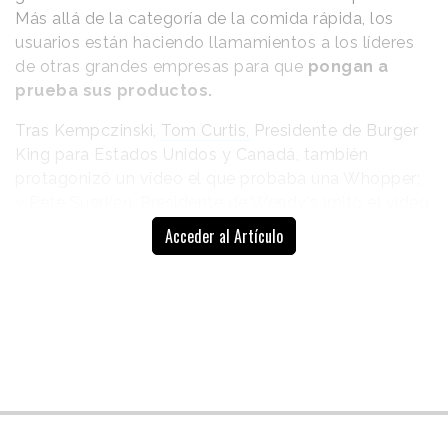
Más allá de la categoría de la comida rápida, los
usuarios están haciendo llamamientos a los líderes
de otras grandes empresas para que
pongan a
prueba sus productos.
Tras Kempczinski,
Tom Curtis,
Presidente de Burger
King para Estados Unidos y Canadá, también
protagonizó un vídeo el que probaba una Whopper;
y
Pete Suerken
, Presidente de Wendy's imitó el vídeo,
convertido ya en meme, entrando en las cocinas de
Acceder al Artículo
la cadena para cocinar su propia hamburguesa y
servirse uno de los populares helados de la marca.
Sin embargo, en redes sociales la audiencia ahora
está pidiendo, en tono de humor, ampliar el espectro
y que otros CEOs se sumen a la tendencia y
prueben los productos y servicios
que
comercializan las empresas que lideran. “
No os
quedéis en las hamburguesas, haced que el CEO de