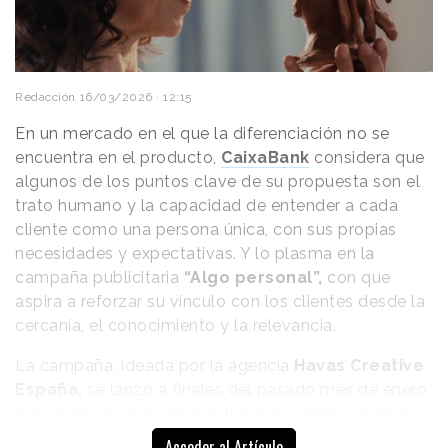
Redacción
16/03/2026 · 12:15
En un mercado en el que la diferenciación no se
encuentra en el producto,
CaixaBank
considera que
algunos de los puntos clave de su propuesta son el
trato humano y la capacidad de entender a cada
cliente como una persona única, con sus propias
necesidades y expectativas. Y lo plasma en la
campaña publicitaria
“Algo personal”,
con que
aspira a reforzar su vínculo con los clientes desde la
cercanía, el conocimiento y la relevancia.
La campaña, ideada por la agencia
Havas Creative
España,
se lanzó a finales del pasado mes de enero
marcando el inicio de la estrategia comercial de la
entidad
Acceder al Artículo