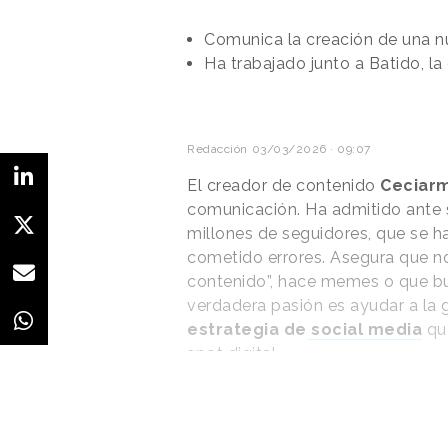
Comunica la creación de una nu
Ha trabajado junto a Batido, la
Su aparente
incomodidad a la h
menú
y de probarlo es lo que má
redes sociales, que consideran q
que no traslada un verdadero dis
ofrecer con la nueva hamburgue
“
¿Qué es lo opuesto a genuino y a
pequeño que he visto en mi vida
”; 
hamburguesa. Impresionado por l
hombre grita ensalada de kale
”,
leerse en el perfil del directivo
Es más, algunos usuarios
han co
sus propias versiones ironizando
Kempczinski. Arcadas a la hora d
fuera de cámara o burlas respect