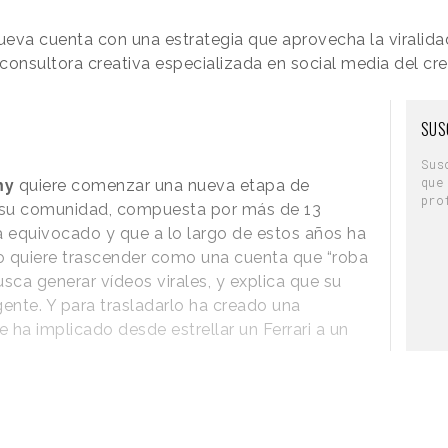
eva cuenta con una estrategia que aprovecha la viralida
 consultora creativa especializada en social media del cr
ora de describir el nuevo elemento del
s ha llamado la atención a los usuarios de las
SUS
ue el directivo muestra un
fingido entusiasmo
Sus
frute de la experiencia que la empresa busca
que
sa.
pro
uténtico?
”; “E
se fue el primer bocado más
“
Actúa como si nunca hubiera visto una
as semillas de sésamo
” o “
El aura de este
 son algunos de los comentarios que pueden
 como respuesta a su publicación.
nvertido el vídeo en un meme
y han creado
 con el comportamiento y el discurso de Chris
e probar la hamburguesa, negativas a hacerlo
o al uso del término producto son algunos de