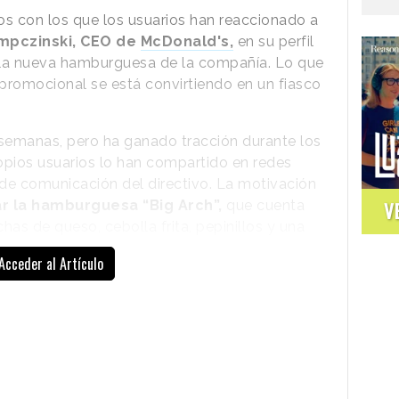
s con los que los usuarios han reaccionado a
mpczinski, CEO de
McDonald's,
en su perfil
 la nueva hamburguesa de la compañía. Lo que
promocional se está convirtiendo en un fiasco
 semanas, pero ha ganado tracción durante los
opios usuarios lo han compartido en redes
 de comunicación del directivo. La motivación
 la hamburguesa “Big Arch”,
que cuenta
V
chas de queso, cebolla frita, pepinillos y una
dientes. Junto a un refresco y patatas medianas,
Acceder al Artículo
s.
l CEO, que la compañía ya ha probado en
e se lanza el 3 de marzo en Estados Unidos.
nísimo. Voy a probarlo ahora mismo, pero lo
e lo sepan
”, dice Kempczinski al comienzo del
a hamburguesa como “esta cosa”.