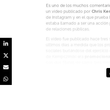
Es uno de los muchos comentario
un vídeo publicado por
Chris Ke
de Instagram y en el que prueba
estaba llamado a ser una acción 
de relaciones públicas.
El vídeo fue publicado hace tres
últimos días a medida que los pr
sociales burlándose del ejercicio
de Kempczinski era
promocionar
con dos filetes de carne, tres lon
salsa especial, entre otros ingre
el menú alcanza las 1.610 caloría
Es un producto, según explica e
Portugal, Alemania y Canadá y qu
“
Me encanta este producto. Es bue
comeré para el almuerzo, para qu
vídeo, pero luego se refiere a l