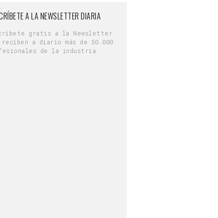
CRÍBETE A LA NEWSLETTER DIARIA
críbete gratis a la Newsletter
 reciben a diario más de 50.000
fesionales de la industria.