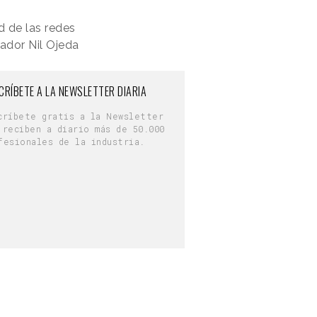
d de las redes
eador Nil Ojeda
CRÍBETE A LA NEWSLETTER DIARIA
críbete gratis a la Newsletter
 reciben a diario más de 50.000
fesionales de la industria.