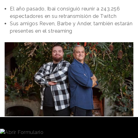
El año pasado, Ibai consiguió reunir a 243.256
espectadores en su retransmisión de Twitch
Sus amigos Reven, Barbe y Ander, también estarán
presentes en el streaming
Redacción
29/11/2021 · 13:22
Ibai Llanos
es uno de los creadores digitales del