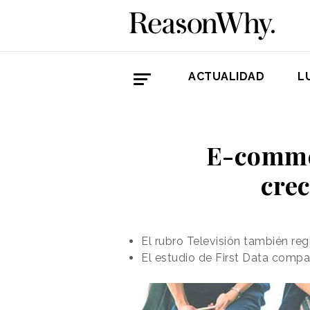
ACTUALIDAD
L
E-commer
cre
El rubro Televisión también re
El estudio de First Data comp