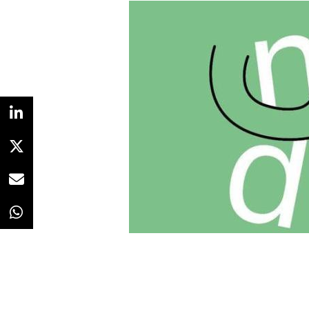
Redacción
19/06/2018 · 09:26
La ciudad de
Madrid
tiene
nuevo