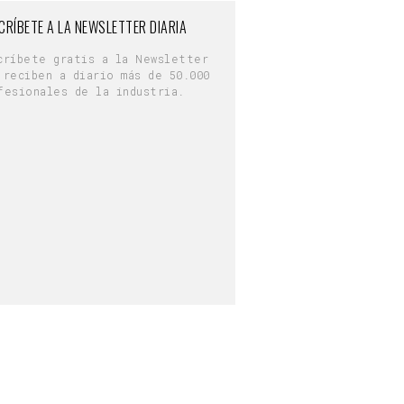
CRÍBETE A LA NEWSLETTER DIARIA
críbete gratis a la Newsletter
 reciben a diario más de 50.000
fesionales de la industria.