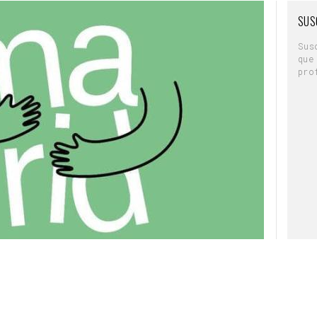
SUS
Sus
que
pro
 logo
. Una imagen institucional que pretende