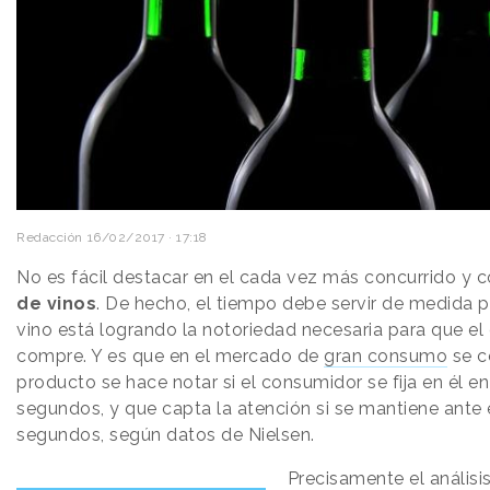
Redacción
16/02/2017 · 17:18
No es fácil destacar en el cada vez más concurrido y
de vinos
. De hecho, el tiempo debe servir de medida p
vino está logrando la notoriedad necesaria para que el
compre. Y es que en el mercado de
gran consumo
se c
producto se hace notar si el consumidor se fija en él en
segundos, y que capta la atención si se mantiene ante 
segundos, según datos de Nielsen.
Precisamente el análisi