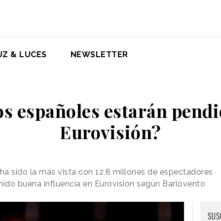
UZ & LUCES
NEWSLETTER
s españoles estarán pendi
Eurovisión?
ha sido la más vista con 12,8 millones de espectadores
ido buena influencia en Eurovisión según Barlovento
SUS