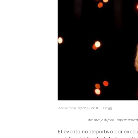
Redacción
07/05/2018 · 12:59
Amaia y Alfred, representan
El evento no deportivo por excel