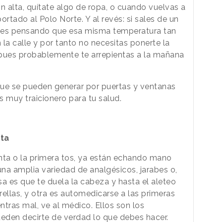
ón alta, quítate algo de ropa, o cuando vuelvas a
portado al Polo Norte. Y al revés: si sales de un
nfíes pensando que esa misma temperatura tan
la calle y por tanto no necesitas ponerte la
, pues probablemente te arrepientas a la mañana
 que se pueden generar por puertas y ventanas
es muy traicionero para tu salud.
nta
nta o la primera tos, ya están echando mano
una amplia variedad de analgésicos, jarabes o,
osa es que te duela la cabeza y hasta el aleteo
ellas, y otra es automedicarse a las primeras
tras mal, ve al médico. Ellos son los
ueden decirte de verdad lo que debes hacer.