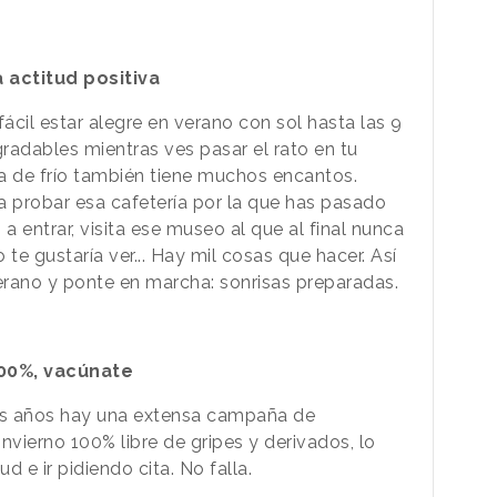
 actitud positiva
il estar alegre en verano con sol hasta las 9
radables mientras ves pasar el rato en tu
a de frío también
tiene muchos encantos.
a probar esa cafetería por la que has pasado
a entrar, visita ese museo al que al final nunca
te gustaría ver... Hay mil cosas que hacer. Así
erano y ponte en marcha:
sonrisas preparadas.
100%, vacúnate
los años hay una extensa campaña de
invierno 100% libre de gripes y derivados, lo
d e ir pidiendo cita. No falla.