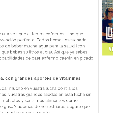
se una vez que estemos enfermos, sino que
revención perfecto. Todos hemos escuchado
ios de beber
mucha
agua para la salud (con
V
ue bebas 10 litros al día). Así que ya sabes,
obabilidades de caer enfermo caerán en picado.
da, con grandes aportes de vitaminas
dar mucho en vuestra lucha contra los
as, vuestras grandes aliadas en esta lucha sin
n múltiples y sanísimos alimentos como
celgas… Y además de no resfriaros, seguro que
is mucho mejor, ya veréis.