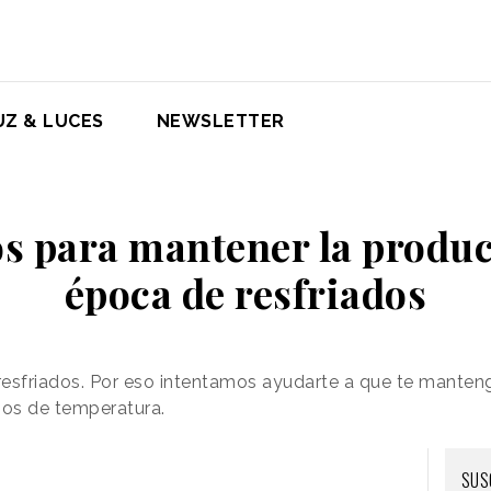
UZ & LUCES
NEWSLETTER
os para mantener la produc
época de resfriados
 resfriados. Por eso intentamos ayudarte a que te mante
ios de temperatura.
SUS