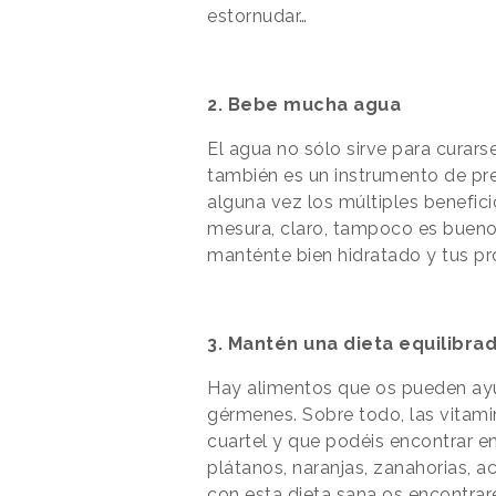
estornudar…
2. Bebe
mucha
agua
El agua no sólo sirve para curar
también es un instrumento de p
alguna vez los múltiples benefic
mesura, claro, tampoco es bueno q
manténte bien hidratado y tus pr
3. Mantén una dieta equilibra
Hay alimentos que os pueden ayu
gérmenes. Sobre todo, las vitamin
cuartel y que podéis encontrar e
plátanos, naranjas, zanahorias, a
con esta dieta sana os encontraré