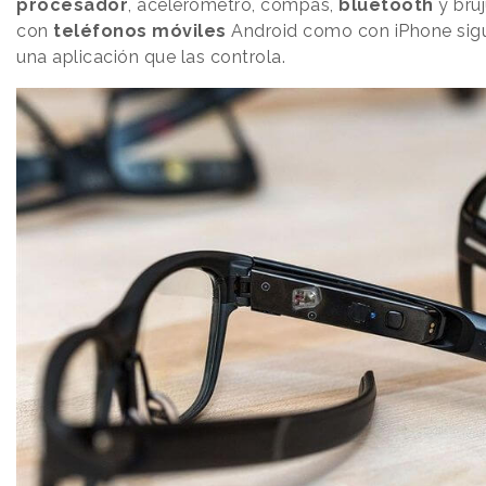
procesador
, acelerómetro, compás,
bluetooth
y brúj
con
teléfonos móviles
Android como con iPhone sig
una aplicación que las controla.