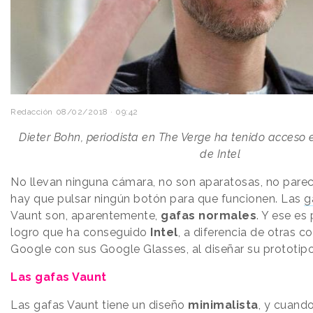
Redacción
08/02/2018 · 09:42
Dieter Bohn, periodista en The Verge ha tenido acceso e
de Intel
No llevan ninguna cámara, no son aparatosas, no pare
hay que pulsar ningún botón para que funcionen. Las
g
Vaunt son, aparentemente,
gafas normales
. Y ese es
logro que ha conseguido
Intel
, a diferencia de otras
Google con sus Google Glasses, al diseñar su prototipo
Las gafas Vaunt
Las gafas Vaunt tiene un diseño
minimalista
, y cuand