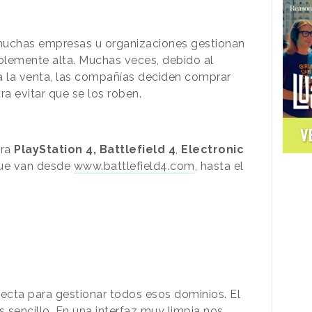
muchas empresas u organizaciones gestionan
blemente alta. Muchas veces, debido al
a la venta, las compañías deciden comprar
ra evitar que se los roben.
V
ura
PlayStation 4, Battlefield 4
,
Electronic
que van desde
www.battlefield4.com
, hasta el
fecta para gestionar todos esos dominios. El
 sencillo. En una interfaz muy limpia nos