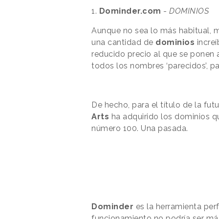
1.
Dominder.com
-
DOMINIOS
Aunque no sea lo más habitual, 
una cantidad de
dominios
increí
reducido precio al que se ponen 
todos los nombres ‘parecidos’, pa
De hecho, para el título de la fut
Arts
ha adquirido los dominios 
número 100. Una pasada.
Dominder
es la herramienta per
funcionamiento no podría ser más