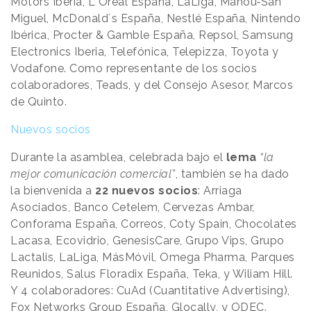
Motors Iberia, L´Oreal España, LaLiga, Mahou‐San
Miguel, McDonald´s España, Nestlé España, Nintendo
Ibérica, Procter & Gamble España, Repsol, Samsung
Electronics Iberia, Telefónica, Telepizza, Toyota y
Vodafone. Como representante de los socios
colaboradores, Teads, y del Consejo Asesor, Marcos
de Quinto.
Nuevos socios
Durante la asamblea, celebrada bajo el
lema
“la
mejor comunicación comercial”
, también se ha dado
la bienvenida a
22 nuevos socios
: Arriaga
Asociados, Banco Cetelem, Cervezas Ambar,
Conforama España, Correos, Coty Spain, Chocolates
Lacasa, Ecovidrio, GenesisCare, Grupo Vips, Grupo
Lactalis, LaLiga, MásMóvil, Omega Pharma, Parques
Reunidos, Salus Floradix España, Teka, y Wiliam Hill.
Y 4 colaboradores: CuAd (Cuantitative Advertising),
Fox Networks Group España, Glocally, y ODEC.