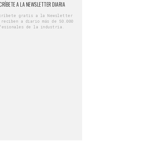
CRÍBETE A LA NEWSLETTER DIARIA
críbete gratis a la Newsletter
 reciben a diario más de 50.000
fesionales de la industria.