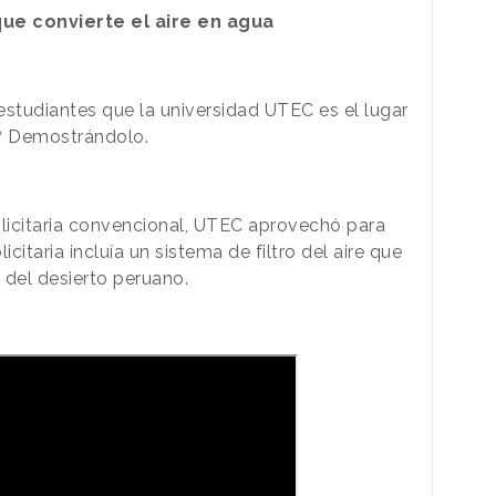
 que convierte el aire en agua
studiantes que la universidad UTEC es el lugar
? Demostrándolo.
blicitaria convencional, UTEC aprovechó para
licitaria incluía un sistema de filtro del aire que
del desierto peruano.