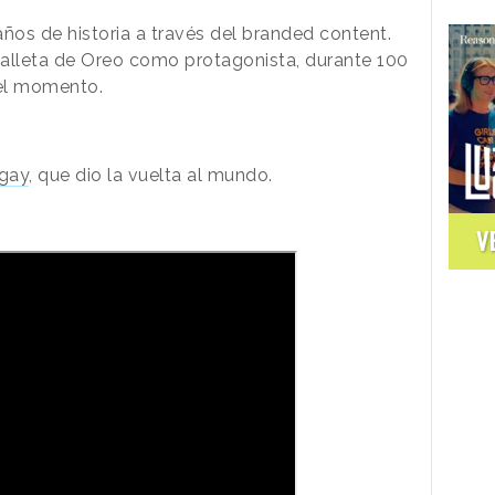
os de historia a través del branded content.
 galleta de Oreo como protagonista, durante 100
del momento.
 gay
, que dio la vuelta al mundo.
V