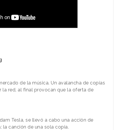
g
 mercado de la música. Un avalancha de copias
r la red, al final provocan que la oferta de
dam Tesla, se llevó a cabo una acción de
 la canción de una sola copia.