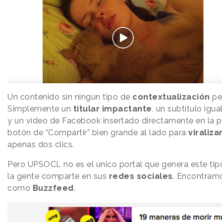
Un contenido sin ningún tipo de
contextualización
per
Simplemente un
titular impactante
, un subtítulo igu
y un vídeo de Facebook insertado directamente en la pá
botón de “Compartir” bien grande al lado para
viraliza
apenas dos clics.
Pero UPSOCL no es el único portal que genera este tip
la gente comparte en sus
redes sociales
. Encontram
como
Buzzfeed
.