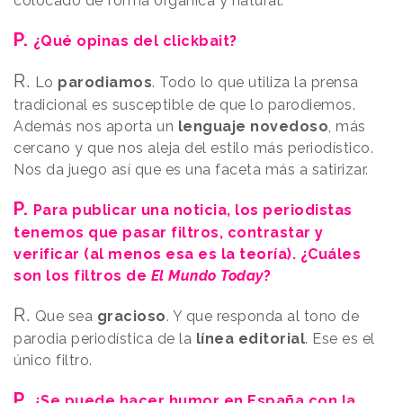
colocado de forma orgánica y natural.
P.
¿Qué opinas del clickbait?
R.
Lo
parodiamos
. Todo lo que utiliza la prensa
tradicional es susceptible de que lo parodiemos.
Además nos aporta un
lenguaje novedoso
, más
cercano y que nos aleja del estilo más periodístico.
Nos da juego así que es una faceta más a satirizar.
P.
Para publicar una noticia, los periodistas
tenemos que pasar filtros, contrastar y
verificar (al menos esa es la teoría). ¿Cuáles
son los filtros de
El Mundo Today
?
R.
Que sea
gracioso
. Y que responda al tono de
parodia periodística de la
línea editorial
. Ese es el
único filtro.
P.
¿Se puede hacer humor en España con la