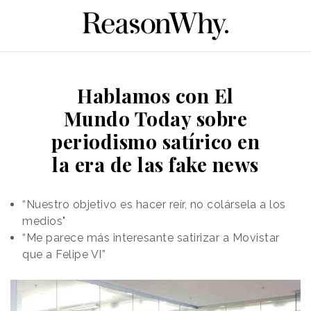
Hablamos con El
Mundo Today sobre
periodismo satírico en
la era de las fake news
“Nuestro objetivo es hacer reír, no colársela a los
medios"
“Me parece más interesante satirizar a Movistar
que a Felipe VI”