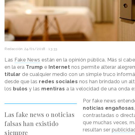
Redacción
24/01/2018 · 13:33
Las
Fake News
están en la opinión pública. Más si cab
en la era
Trump
e
Internet
nos permite alterar alegre
titular
de cualquier medio con un simple truco informá
desde que las
redes sociales
nos han brindado un al
los
bulos
y las
mentiras
a la velocidad de una onda e
Por fake news entend
noticias engañosas
Las fake news o noticias
contrastadas o direc
falsas han existido
que muchas veces, m
resultan ser
publicida
siempre