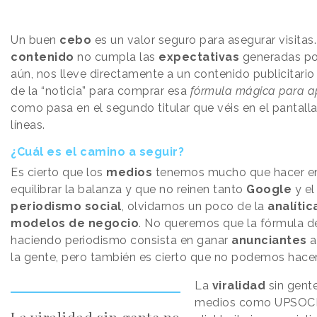
Un buen
cebo
es un valor seguro para asegurar visitas
contenido
no cumpla las
expectativas
generadas por 
aún, nos lleve directamente a un contenido publicitario 
de la “noticia” para comprar esa
fórmula mágica para a
como pasa en el segundo titular que véis en el pantall
líneas.
¿Cuál es el camino a seguir?
Es cierto que los
medios
tenemos mucho que hacer e
equilibrar la balanza y que no reinen tanto
Google
y e
periodismo social
, olvidarnos un poco de la
analític
modelos de negocio
. No queremos que la fórmula d
haciendo periodismo consista en ganar
anunciantes
a
la gente, pero también es cierto que no podemos hacer
La
viralidad
sin gente
medios como UPSOCL 