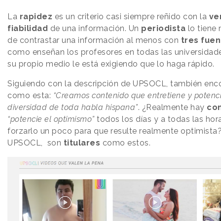
La
rapidez
es un criterio casi siempre reñido con la
ve
fiabilidad
de una información. Un
periodista
lo tiene 
de contrastar una información al menos con
tres fue
como enseñan los profesores en todas las universidade
su propio medio le está exigiendo que lo haga rápido.
Siguiendo con la descripción de UPSOCL, también enc
como esta:
“Creamos contenido que entretiene y potenci
diversidad de toda habla hispana”
. ¿Realmente hay
co
“potencie el optimismo”
todos los días y a todas las ho
forzarlo un poco para que resulte realmente optimista?
UPSOCL, son
titulares
como estos.