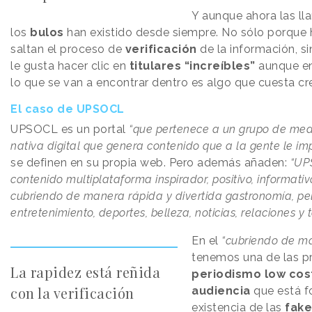
Y aunque ahora las l
los
bulos
han existido desde siempre. No sólo porque
saltan el proceso de
verificación
de la información, s
le gusta hacer clic en
titulares “increíbles”
aunque en
lo que se van a encontrar dentro es algo que cuesta cr
El caso de UPSOCL
UPSOCL es un portal
“que pertenece a un grupo de med
nativa digital que genera contenido que a la gente le im
se definen en su propia web. Pero además añaden:
“UP
contenido multiplataforma inspirador, positivo, informativ
cubriendo de manera rápida y divertida gastronomía, pel
entretenimiento, deportes, belleza, noticias, relaciones y 
En el
“cubriendo de m
tenemos una de las p
La rapidez está reñida
periodismo low co
con la verificación
audiencia
que está f
existencia de las
fak