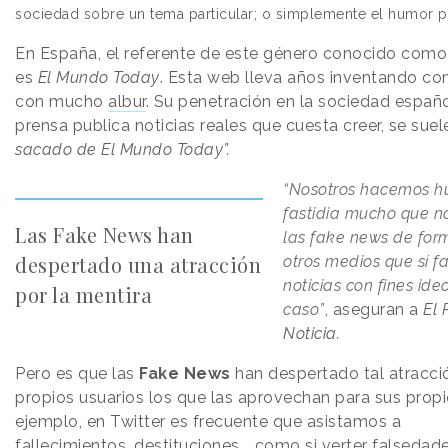
sociedad sobre un tema particular; o simplemente el humor p
En España, el referente de este género conocido como
es
El Mundo Today
. Esta web lleva años inventando co
con mucho
albur
. Su penetración en la sociedad españo
prensa publica noticias reales que cuesta creer, se suel
sacado de El Mundo Today”.
“Nosotros hacemos hu
fastidia mucho que n
Las Fake News han
las fake news de for
despertado una atracción
otros medios que sí f
noticias con fines ide
por la mentira
caso”
, aseguran a
El 
Noticia.
Pero es que las
Fake News
han despertado tal atracció
propios usuarios los que las aprovechan para sus propi
ejemplo, en Twitter es frecuente que asistamos a
fallecimientos, destituciones... como si verter falsed