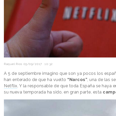
Raquel Ríos
05/09/2017 · 10:32
A 5 de septiembre imagino que son ya pocos los españ
han enterado de que ha vuelto
“Narcos”
, una de las s
Netflix
. Y la responsable de que toda España se haya e
su nueva temporada ha sido, en gran parte, esta
campa