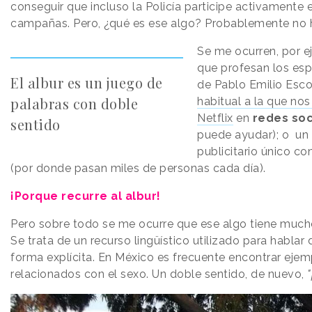
conseguir que incluso la Policía participe activamente 
campañas. Pero, ¿qué es ese algo? Probablemente no 
Se me ocurren, por e
que profesan los esp
El albur es un juego de
de Pablo Emilio Esco
palabras con doble
habitual a la que no
Netflix
en
redes soc
sentido
puede ayudar); o u
publicitario único co
(por donde pasan miles de personas cada día).
¡Porque recurre al albur!
Pero sobre todo se me ocurre que ese algo tiene muc
Se trata de un recurso lingüístico utilizado para hablar 
forma explícita. En México es frecuente encontrar ejem
relacionados con el sexo. Un doble sentido, de nuevo,
"