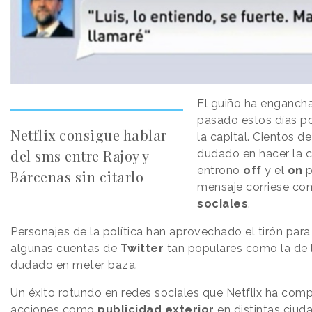
El guiño ha engancha
pasado estos días po
Netflix consigue hablar
la capital. Cientos 
del sms entre Rajoy y
dudado en hacer la c
entrono
off
y el
on
p
Bárcenas sin citarlo
mensaje corriese co
sociales
.
Personajes de la política han aprovechado el tirón para
algunas cuentas de
Twitter
tan populares como la de 
dudado en meter baza.
Un éxito rotundo en redes sociales que Netflix ha com
acciones como
publicidad exterior
en distintas ciu