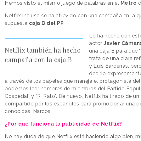
Hemos visto el mismo juego de palabras en el
Metro
d
Netflix incluso se ha atrevido con una campaña en la qu
supuesta
caja B del PP
.
Lo ha hecho con es
actor
Javier Cámar
Netflix también ha hecho
una caja B para que “n
campaña con la caja B
trata de una clara re
y Luis Bárcenas, per
decirlo expresamente
a través de los papeles que maneja el protagonista del 
podemos leer nombres de miembros del Partido Popular
Cospedal" y "R. Rato". De nuevo, Netflix ha tirado de u
compartido por los españoles para promocionar una de
conocidas: Narcos.
¿Por qué funciona la publicidad de Netflix?
No hay duda de que Netflix está haciendo algo bien, m