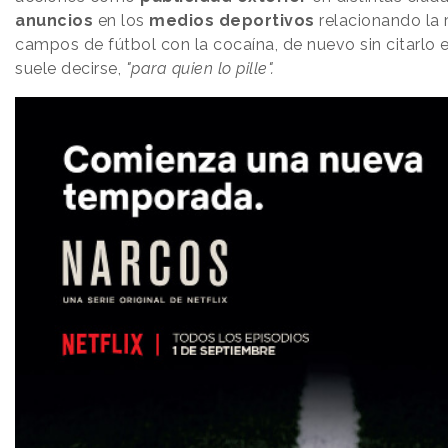
anuncios
en los
medios deportivos
relacionando la 
campos de fútbol con la cocaína, de nuevo sin citarlo
suele decirse,
"para quien lo pille".