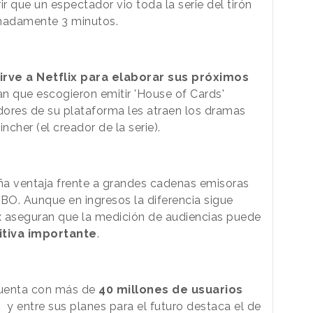
 que un espectador vio toda la serie del tirón
madamente 3 minutos.
irve a Netflix para elaborar sus próximos
can que escogieron emitir 'House of Cards'
dores de su plataforma les atraen los dramas
ncher (el creador de la serie).
ña ventaja frente a grandes cadenas emisoras
O. Aunque en ingresos la diferencia sigue
x aseguran que la medición de audiencias puede
itiva importante
.
cuenta con más de
40 millones de usuarios
o
y entre sus planes para el futuro destaca el de