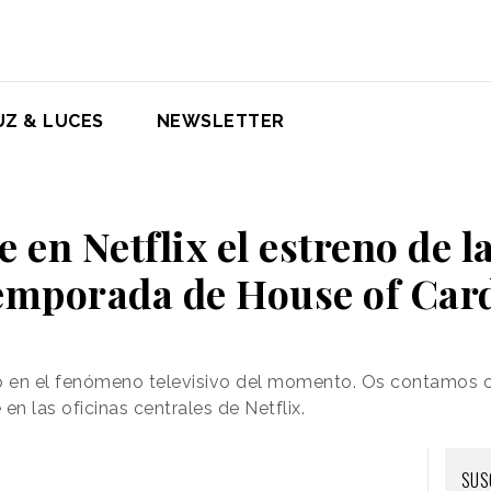
UZ & LUCES
NEWSLETTER
ve en Netflix el estreno de 
emporada de House of Car
do en el fenómeno televisivo del momento. Os contamos c
en las oficinas centrales de Netflix.
SUS