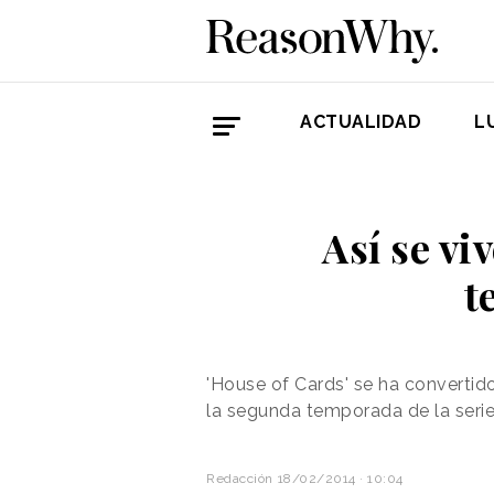
ACTUALIDAD
L
Así se vi
t
'House of Cards' se ha converti
la segunda temporada de la serie 
Redacción
18/02/2014 · 10:04