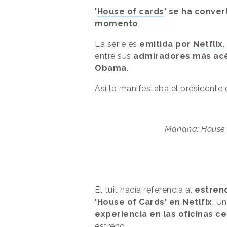
'
House of cards
' se ha conver
momento
.
La serie es
emitida por
Netflix
,
entre sus
admiradores más acé
Obama
.
Así lo manifestaba el presidente
Mañana: House of
El tuit hacía referencia al
estren
'House of Cards' en Netlfix
. U
experiencia en las oficinas c
estreno.