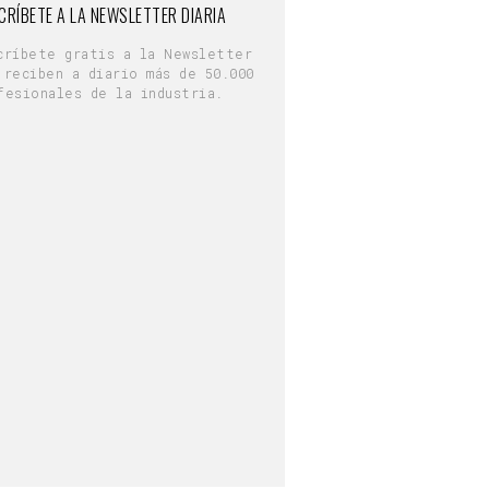
CRÍBETE A LA NEWSLETTER DIARIA
críbete gratis a la Newsletter
 reciben a diario más de 50.000
fesionales de la industria.