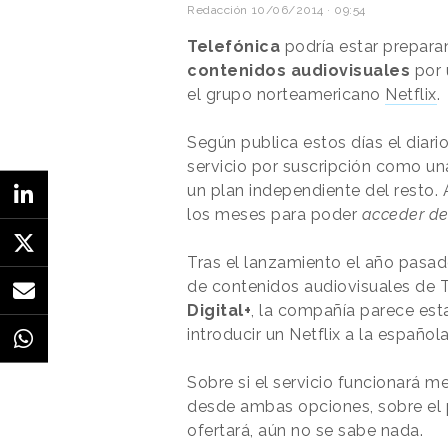
Redacción
10/06/2014 · 09:54
Telefónica
podría estar prepara
contenidos audiovisuales
por 
el grupo norteamericano
Netflix
.
Según publica estos días el diari
servicio por suscripción como un
un plan independiente del resto. A
los meses para poder
acceder de 
Tras el lanzamiento el año pasa
de contenidos audiovisuales de T
Digital+
, la compañía parece es
introducir un Netflix a la española
Sobre si el servicio funcionará 
desde ambas opciones, sobre el p
ofertará, aún no se sabe nada.