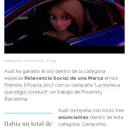
Redacción
26/10/2017 · 20:19
Audi ha ganado el oro dentro de la categoría
especial
Relevancia Social de una Marca
en los
Premios Eficacia
2017 con su campaña "
La muñeca
que eligió conducir
", un trabajo de Proximity
Barcelona.
Audi competía con otros tres
anunciantes
dentro de esta
Había un total de
categoría: Campofrío,