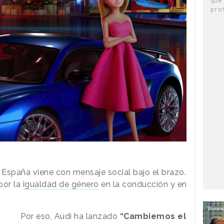
pro
España viene con mensaje social bajo el brazo.
por la
igualdad de género
en la conducción y en
Por eso, Audi ha lanzado
“Cambiemos el