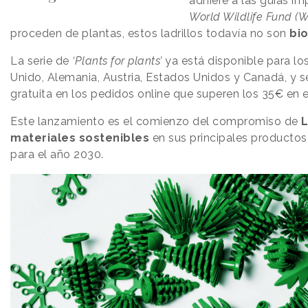
adhiere a las guías im
World Wildlife Fund (
proceden de plantas, estos ladrillos todavía no son
bi
La serie de
‘Plants for plants’
ya está disponible para lo
Unido, Alemania, Austria, Estados Unidos y Canadá, y s
gratuita en los pedidos online que superen los 35€ en e
Este lanzamiento es el comienzo del compromiso de
materiales sostenibles
en sus principales productos
para el año 2030.