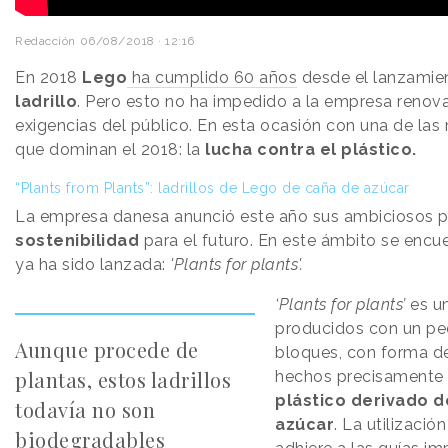
Redacción
06/08/2018 · 12:16
En 2018
Lego
ha cumplido 60 años
desde el lanzamien
ladrillo
. Pero esto no ha impedido a la empresa renova
exigencias del público. En esta ocasión con una de la
que dominan el 2018: la
lucha contra el plástico.
“Plants from Plants”: ladrillos de Lego de caña de azúcar
La empresa danesa anunció este año sus ambiciosos p
sostenibilidad
para el futuro. En este ámbito se enc
ya ha sido lanzada:
'Plants for plants'.
‘Plants for plants’
es un
producidos con un pe
Aunque procede de
bloques, con forma de
plantas, estos ladrillos
hechos precisamente 
plástico derivado d
todavía no son
azúcar
. La utilizació
biodegradables