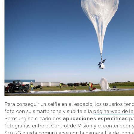
Para conseguir un selfie en el espacio, los usuarios ten
foto con su smartphone y subirla a la
página web de l
Samsung ha creado dos
aplicaciones específicas
pa
fotografías entre el Control de Misión y el contenedor 
S10 5G pueda comunicarse con la cámara fija del con