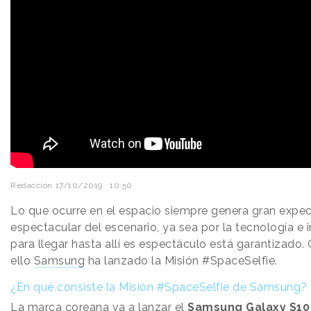
Redacción
17/10/2019 · 10:50
Lo que ocurre en el espacio siempre genera gran expect
espectacular del escenario, ya sea por la tecnología e
para llegar hasta allí es espectáculo está garantizado.
ello
Samsung
ha lanzado la Misión #SpaceSelfie.
¿En qué consiste la Misión #SpaceSelfie de Samsung?
La marca coreana va a lanzar el
Samsung Galaxy S10