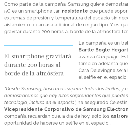
Como parte de la campaña, Samsung quiere demostrar
5G es un smartphone tan
resistente
que puede soport
extremas de presión y temperatura del espacio sin nec
aislamiento o carcasa adicional de ningún tipo. Y es qu
gravitar durante 200 horas al borde de la atmósfera terr
La campaña es un trab
Bartle Bogle Hegar
El smartphone gravitará
avanza
Campaign.
Est
durante 200 horas al
también adelanta que 
Cara Delevingne será 
borde de la atmósfera
el selfie en el espaci
“Desde Samsung, buscamos superar todos los límites, y c
demostraremos que hay hitos sorprendentes que pueden o
tecnología, incluso en el espacio”,
ha asegurado Celestin
Vicepresidente Corporativo de Samsung Electron
compañía recuerdan que, a día de hoy, sólo los
astron
oportunidad de hacerse un selfie en el espacio...