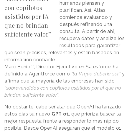
humanos piensan y
con copilotos
planifican. Así, Atlas
asistidos por IA
comienza evaluando y
que no brindan
después refinando una
consulta. A partir de ahí,
suficiente valor”
recupera datos y analiza los
resultados para garantizar
que sean precisos, relevantes y estén basados ​​en
información confiable.
Marc Benioff, Director Ejecutivo en Salesforce, ha
definido a Agentforce como
"la IA que debería ser"
y
afirma que la mayoría de las empresas han sido
“sobrevendidas con copilotos asistidos por IA que no
brindan suficiente valor”.
No obstante, cabe señalar que OpenAI ha lanzado
estos días su nuevo
GPT o1
, que prioriza buscar la
mejor respuesta frente a responder lo más rápido
posible. Desde OpenAI aseguran que el modelo o1