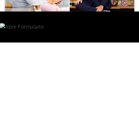
Redacción
16/09/2024 · 09:37
¿Eres de “La Revuelta” o de “El Hormiguero”?
La oferta de
entretenimiento televisivo
del
access prime time parece haber dividido a la
audiencia en dos equipos diferenciados.
“La
Revuelta” y “El Homiguero”
se enfrentan de lunes
a jueves y compiten por ganarse al público con
propuestas muy similares, pero que están atrayendo
perfiles de espectadores diferentes.
Lo que resulta evidente es que el programa
conducido por David Broncano ha supuesto un
revulsivo tanto para la propuesta de TVE
como
para la del conjunto de la televisión en abierto. El